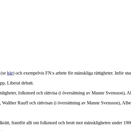
 (se
här
) och exempelvis FN:s arbete för mänskliga rättigheter. Inför studi
p, Liberal debatt.
mligheter, folkmord och rättvisa (i översättning av Manne Svensson), Al
, Walther Rauff och rättvisan
(i översättning av Manne Svensson), Alber
lkrätt, framför allt om folkmord och brott mot mänskligheten under 19