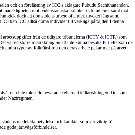
tssalen och en föreläsning av ICC:s åklagare Pubudu Sachithanandan,
mänskligheten mot både israeliska politiker och militärer samt mot
n framgick dock att domstolens arbete ofta gick mycket långsamt.
 ICJ kan ICC alltså döma individer till verkliga påföljder. I denna
 arbetsuppgifter från de tidigare tribunalerna (
ICTY
&
ICTR
) som
 Det var en större missräkning än att inte kunna besöka ICJ eftersom de
ch andra typer av folkrättsbrott och deras arbete pekar mer på arvet
ivå, och inte minst de bevarade cellerna i källarvåningen. Det som
under Naziregimen.
 för stadens medeltida betydelse och karaktär som var viktig för
hade goda järnvägsförbindelser.