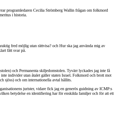
erar programledaren Cecilia Strömberg Wallin frågan om folkmord
ritus i historia.
varaktig fred möjlig utan rättvisa? och Hur ska jag använda mig av
art fått svar på.
omstolen) och Permanenta skiljedomstolen. Tyvärr lyckades jag inte få
te individer utan åtalet gäller staten Israel. Folkmord och brott mot
 sjöss) och om internationella avtal hållits.
ganisationens jurister, vidare fick jag en generös guidning av ICMP:s
ken betydelse en identifiering har för enskilda familjer och för att ett