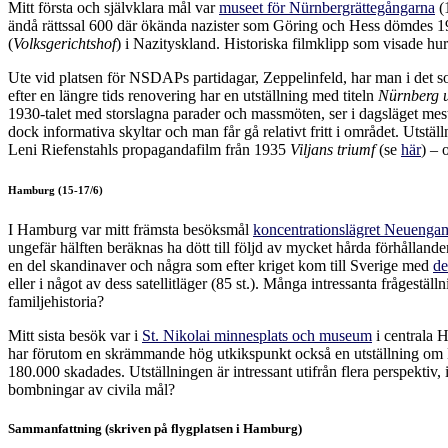
Mitt första och självklara mål var
museet för Nürnbergrättegångarna
(1
ändå rättssal 600 där ökända nazister som Göring och Hess dömdes 194
(
Volksgerichtshof
) i Nazityskland. Historiska filmklipp som visade hu
Ute vid platsen för NSDAPs partidagar, Zeppelinfeld, har man i det so
efter en längre tids renovering har en utställning med titeln
Nürnberg u
1930-talet med storslagna parader och massmöten, ser i dagsläget mest
dock informativa skyltar och man får gå relativt fritt i området. Utstäl
Leni Riefenstahls propagandafilm från 1935
Viljans triumf
(se
här
) – 
Hamburg (15-17/6)
I Hamburg var mitt främsta besöksmål
koncentrationslägret Neueng
ungefär hälften beräknas ha dött till följd av mycket hårda förhållande
en del skandinaver och några som efter kriget kom till Sverige med
de
eller i något av dess satellitläger (85 st.). Många intressanta fråges
familjehistoria?
Mitt sista besök var i
St. Nikolai minnesplats och museum
i centrala 
har förutom en skrämmande hög utkikspunkt också en utställning om
180.000 skadades. Utställningen är intressant utifrån flera perspektiv,
bombningar av civila mål?
Sammanfattning (skriven på flygplatsen i Hamburg)