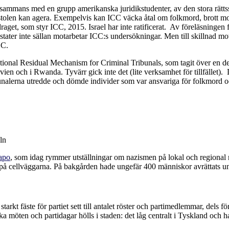
tillsammans med en grupp amerikanska juridikstudenter, av den stora rät
tolen kan agera. Exempelvis kan ICC väcka åtal om folkmord, brott mot 
rdraget, som styr ICC, 2015. Israel har inte ratificerat. Av föreläsninge
tater inte sällan motarbetar ICC:s undersökningar. Men till skillnad mot
CC.
ational Residual Mechanism for Criminal Tribunals, som tagit över en del
ien och i Rwanda. Tyvärr gick inte det (lite verksamhet för tillfället).
ibunalerna utredde och dömde individer som var ansvariga för folkmord o
ln
tapo
, som idag rymmer utställningar om nazismen på lokal och regional n
n på cellväggarna. På bakgården hade ungefär 400 människor avrättats 
t starkt fäste för partiet sett till antalet röster och partimedlemmar, dels
ka möten och partidagar hölls i staden: det låg centralt i Tyskland och 