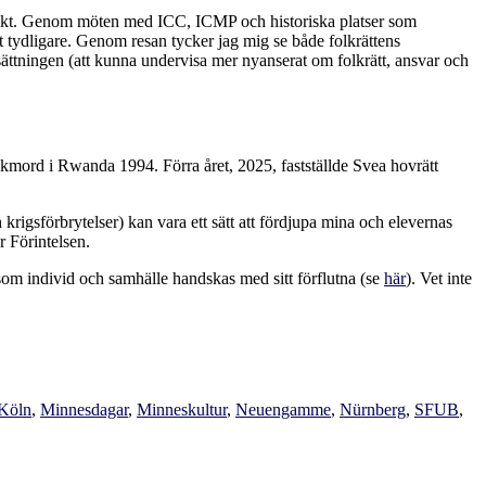
änkt. Genom möten med ICC, ICMP och historiska platser som
tydligare. Genom resan tycker jag mig se både folkrättens
lsättningen (att kunna undervisa mer nyanserat om folkrätt, ansvar och
lkmord i Rwanda 1994. Förra året, 2025, fastställde Svea hovrätt
krigsförbrytelser) kan vara ett sätt att fördjupa mina och elevernas
r Förintelsen.
som individ och samhälle handskas med sitt förflutna (se
här
). Vet inte
Köln
,
Minnesdagar
,
Minneskultur
,
Neuengamme
,
Nürnberg
,
SFUB
,