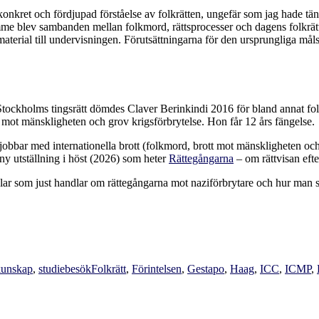
kret och fördjupad förståelse av folkrätten, ungefär som jag hade t
me blev sambanden mellan folkmord, rättsprocesser och dagens folkrätt 
 material till undervisningen. Förutsättningarna för den ursprungliga må
 Stockholms tingsrätt dömdes Claver Berinkindi 2016 för bland annat fo
mot mänskligheten och grov krigsförbrytelse. Hon får 12 års fängelse.
jobbar med internationella brott (folkmord, brott mot mänskligheten och 
y utställning i höst (2026) som heter
Rättegångarna
– om rättvisan efte
elar som just handlar om rättegångarna mot naziförbrytare och hur man 
Etiketter
kunskap
,
studiebesök
Folkrätt
,
Förintelsen
,
Gestapo
,
Haag
,
ICC
,
ICMP
,