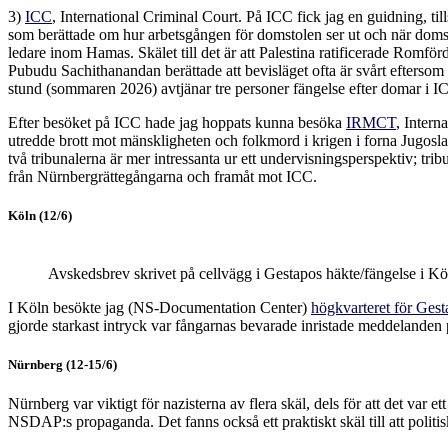
3)
ICC
, International Criminal Court. På ICC fick jag en guidning, 
som berättade om hur arbetsgången för domstolen ser ut och när doms
ledare inom Hamas. Skälet till det är att Palestina ratificerade Romfö
Pubudu Sachithanandan berättade att bevisläget ofta är svårt eftersom s
stund (sommaren 2026) avtjänar tre personer fängelse efter domar i I
Efter besöket på ICC hade jag hoppats kunna besöka
IRMCT
, Intern
utredde brott mot mänskligheten och folkmord i krigen i forna Jugoslav
två tribunalerna är mer intressanta ur ett undervisningsperspektiv; tr
från Nürnbergrättegångarna och framåt mot ICC.
Köln (12/6)
Avskedsbrev skrivet på cellvägg i Gestapos häkte/fängelse i Kö
I Köln besökte jag (NS-Documentation Center)
högkvarteret för Ges
gjorde starkast intryck var fångarnas bevarade inristade meddelande
Nürnberg (12-15/6)
Nürnberg var viktigt för nazisterna av flera skäl, dels för att det var et
NSDAP:s propaganda. Det fanns också ett praktiskt skäl till att politis