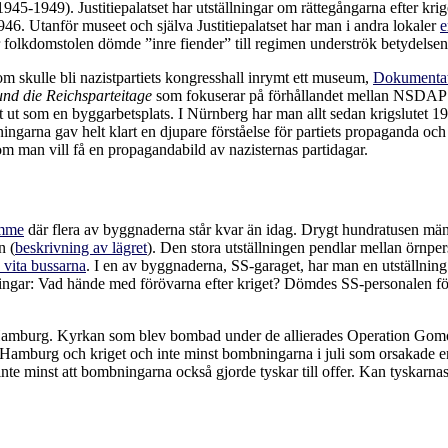
945-1949). Justitiepalatset har utställningar om rättegångarna efter krig
6. Utanför museet och själva Justitiepalatset har man i andra lokaler
e
r folkdomstolen dömde ”inre fiender” till regimen underströk betydelsen 
m skulle bli nazistpartiets kongresshall inrymt ett museum,
Dokumentat
nd die Reichsparteitage
som fokuserar på förhållandet mellan NSDAP o
 ut som en byggarbetsplats. I Nürnberg har man allt sedan krigslutet 19
lningarna gav helt klart en djupare förståelse för partiets propaganda oc
om man vill få en propagandabild av nazisternas partidagar.
amme
där flera av byggnaderna står kvar än idag. Drygt hundratusen männ
n (
beskrivning av lägret
). Den stora utställningen pendlar mellan örnpers
 vita bussarna
. I en av byggnaderna, SS-garaget, har man en utställn
tällningar: Vad hände med förövarna efter kriget? Dömdes SS-personalen f
Hamburg. Kyrkan som blev bombad under de allierades Operation Gomor
 Hamburg och kriget och inte minst bombningarna i juli som orsakade 
 inte minst att bombningarna också gjorde tyskar till offer. Kan tyskarna