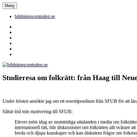
Hoppa
Meny
bildningscentralen.se
till
innehåll
bildningscentralen.se
Behörighet
saknas
bildningscentralen.se
om
kakor
youtube
inlägg
om
bildningscentralen.se
Studieresa om folkrätt: från Haag till N
Under hösten ansökte jag om ett resestipendium från SFUB för att lära 
Såhär löd min motivering till SFUB:
Elever möts idag av motstridiga uttalanden i media om folkrätte
internationell rätt, blir diskussioner om folkrätten allt svårare a
breda och djupa kunskaper och kan diskutera frågor om folkmord