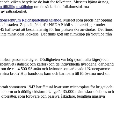
et och vilken betydelse de haft för folkrätten. Museets hjärta är nog
n tillfällig utställning
om de så kallade folkdomstolarna
av rättssäkerhet.
ionszentrum Reichsparteitagsgelände
. Museet som precis har öppnat
ch staden. Zeppelinfeld, där NSDAP höll sina partidagar under
45 haft svårt att bestämma sig för hur platsen ska användas. Det finns
h inte minst dess lockelse. Det finns gott om filmklipp på Youtube från
iskor passerade lägret. Dödligheten var hög (som i alla läger) och
pektivet (statistik och kartor) och de individuella livsödena, däribland
ing om de ca. 4.500 SS-män och kvinnor som arbetade i Neuengamme
ör sina brott? Hur handskas barn och barnbarn till förövarna med sin
rah sommaren 1943 har fått stå kvar som minnesplats för kriget och
en enorm och dödlig eldstorm. Ungefär 35.000 människor dödades och
s oförrätter, som förövare och passiva åskådare, berättiga massiva