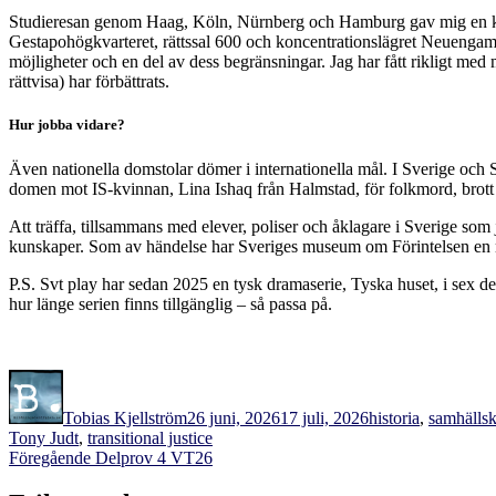
Studieresan genom Haag, Köln, Nürnberg och Hamburg gav mig en kon
Gestapohögkvarteret, rättssal 600 och koncentrationslägret Neuengam
möjligheter och en del av dess begränsningar. Jag har fått rikligt med
rättvisa) har förbättrats.
Hur jobba vidare?
Även nationella domstolar dömer i internationella mål. I Sverige och
domen mot IS-kvinnan, Lina Ishaq från Halmstad, för folkmord, brott 
Att träffa, tillsammans med elever, poliser och åklagare i Sverige som 
kunskaper. Som av händelse har Sveriges museum om Förintelsen en n
P.S. Svt play har sedan 2025 en tysk dramaserie, Tyska huset, i sex d
hur länge serien finns tillgänglig – så passa på.
Författare
Publicerat
Kategorier
den
Tobias Kjellström
26 juni, 2026
17 juli, 2026
historia
,
samhälls
Tony Judt
,
transitional justice
Inläggsnavigering
Föregående
Föregående
Delprov 4 VT26
inlägg: