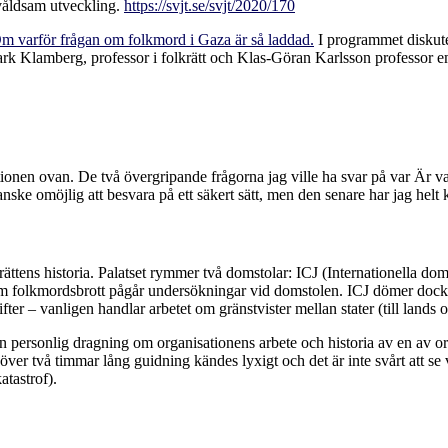
 våldsam utveckling.
https://svjt.se/svjt/2020/170
m varför frågan om folkmord i Gaza är så laddad.
I programmet diskut
rk Klamberg, professor i folkrätt och Klas-Göran Karlsson professor eme
tationen ovan. De två övergripande frågorna jag ville ha svar på var Är 
ke omöjlig att besvara på ett säkert sätt, men den senare har jag helt kl
rättens historia. Palatset rymmer två domstolar: ICJ (Internationella d
om folkmordsbrott pågår undersökningar vid domstolen. ICJ dömer dock in
 – vanligen handlar arbetet om gränstvister mellan stater (till lands och
n personlig dragning om organisationens arbete och historia av en av or
r två timmar lång guidning kändes lyxigt och det är inte svårt att se vil
atastrof).