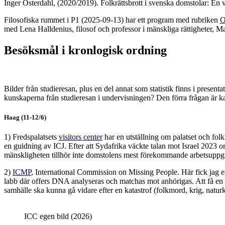
Inger Österdahl, (2020/2019). Folkrättsbrott i svenska domstolar: En
Filosofiska rummet i P1 (2025-09-13) har ett program med rubriken
O
med Lena Halldenius, filosof och professor i mänskliga rättigheter, Ma
Besöksmål i kronlogisk ordning
Bilder från studieresan, plus en del annat som statistik finns i presen
kunskaperna från studieresan i undervisningen? Den förra frågan är kans
Haag (11-12/6)
1) Fredspalatsets
visitors center
har en utställning om palatset och folk
en guidning av ICJ. Efter att Sydafrika väckte talan mot Israel 2023 
mänskligheten tillhör inte domstolens mest förekommande arbetsuppgifter
2)
ICMP
, International Commission on Missing People. Här fick jag e
labb där offers DNA analyseras och matchas mot anhörigas. Att få en öve
samhälle ska kunna gå vidare efter en katastrof (folkmord, krig, naturk
ICC egen bild (2026)