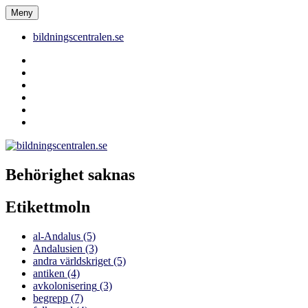
Hoppa
Meny
bildningscentralen.se
till
innehåll
bildningscentralen.se
Behörighet
saknas
bildningscentralen.se
om
kakor
youtube
inlägg
om
bildningscentralen.se
Behörighet saknas
Etikettmoln
al-Andalus
(5)
Andalusien
(3)
andra världskriget
(5)
antiken
(4)
avkolonisering
(3)
begrepp
(7)