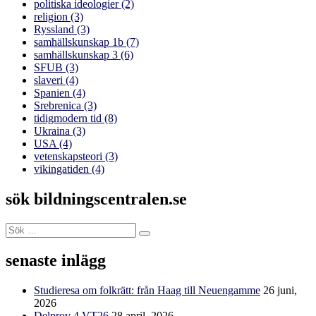
politiska ideologier
(2)
religion
(3)
Ryssland
(3)
samhällskunskap 1b
(7)
samhällskunskap 3
(6)
SFUB
(3)
slaveri
(4)
Spanien
(4)
Srebrenica
(3)
tidigmodern tid
(8)
Ukraina
(3)
USA
(4)
vetenskapsteori
(3)
vikingatiden
(4)
sök bildningscentralen.se
Sök
Sök
efter:
senaste inlägg
Studieresa om folkrätt: från Haag till Neuengamme
26 juni,
2026
Delprov 4 VT26
28 april, 2026