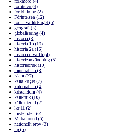
folkmord
(4)
forntiden
(3)
fortbildning
(2)
Förintelsen
(12)
första världskriget
(5)
geografi
(3)
globalisering
(4)
historia
(3)
historia 1b
(19)
historia 2a
(16)
historia nivå 1b
(4)
historieanvändning
(5)
historiebruk
(10)
imperialism
(8)
islam
(22)
kalla kriget
(7)
kolonialism
(4)
kristendom
(4)
källkritik
(10)
källmaterial
(2)
lgr 11
(2)
medeltiden
(6)
Muhammed
(5)
nationellt prov
(3)
np
(5)