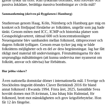
gjorde tyskar till offer. Kan tyskarnas oförrätter, som förövare och
passiva åskådare, berättiga massiva bombningar av civila mål?
Sammanfattning (skriven på flygplatsen i Hamburg)
Studieresan genom Haag, Köln, Nürnberg och Hamburg gav mig en
konkret och fördjupad förståelse av folkrätten, ungefär som jag hade
tänkt. Genom möten med ICC, ICMP och historiska platser som
Gestapohögkvarteret, rättssal 600 och koncentrationslägret
Neuengamme blev sambanden mellan folkmord, rättsprocesser och
dagens folkrätt tydligare. Genom resan tycker jag mig se både
folkrättens möjligheter och en del av dess begränsningar. Jag har fått
rikligt med material till undervisningen. Förutsättningarna för den
ursprungliga målsättningen (att kunna undervisa mer nyanserat om
folkrätt, ansvar och rättvisa) har förbättrats.
Hur jobba vidare?
Även nationella domstolar dömer i internationella mål. I Sverige och
Stockholms tingsrätt dömdes Claver Berinkindi 2016 för bland
annat folkmord i Rwanda 1994. Förra året, 2025, fastställde Svea
hovrätt domen mot IS-kvinnan, Lina Ishaq från Halmstad, för
folkmord, brott mot mänskligheten och grov krigsförbrytelse. Hon
får 12 års fängelse.