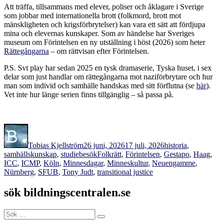
Att träffa, tillsammans med elever, poliser och åklagare i Sverige
som jobbar med internationella brott (folkmord, brott mot
mänskligheten och krigsförbrytelser) kan vara ett sätt att fördjupa
mina och elevernas kunskaper. Som av händelse har Sveriges
museum om Förintelsen en ny utställning i höst (2026) som heter
Rättegångarna
– om rättvisan efter Förintelsen.
P.S. Svt play har sedan 2025 en tysk dramaserie, Tyska huset, i sex
delar som just handlar om rättegångarna mot naziförbrytare och hur
man som individ och samhälle handskas med sitt förflutna (se
här
).
Vet inte hur länge serien finns tillgänglig – så passa på.
Författare
Publicerat
Kategorier
den
Tobias Kjellström
26 juni, 2026
17 juli, 2026
historia
,
Etiketter
samhällskunskap
,
studiebesök
Folkrätt
,
Förintelsen
,
Gestapo
,
Haag
,
ICC
,
ICMP
,
Köln
,
Minnesdagar
,
Minneskultur
,
Neuengamme
,
Nürnberg
,
SFUB
,
Tony Judt
,
transitional justice
sök bildningscentralen.se
Sök
Sök