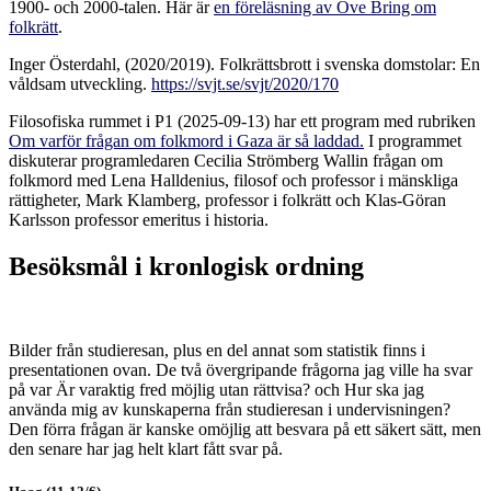
1900- och 2000-talen. Här är
en föreläsning av Ove Bring om
folkrätt
.
Inger Österdahl, (2020/2019). Folkrättsbrott i svenska domstolar: En
våldsam utveckling.
https://svjt.se/svjt/2020/170
Filosofiska rummet i P1 (2025-09-13) har ett program med rubriken
Om varför frågan om folkmord i Gaza är så laddad.
I programmet
diskuterar programledaren Cecilia Strömberg Wallin frågan om
folkmord med Lena Halldenius, filosof och professor i mänskliga
rättigheter, Mark Klamberg, professor i folkrätt och Klas-Göran
Karlsson professor emeritus i historia.
Besöksmål i kronlogisk ordning
Bilder från studieresan, plus en del annat som statistik finns i
presentationen ovan. De två övergripande frågorna jag ville ha svar
på var Är varaktig fred möjlig utan rättvisa? och Hur ska jag
använda mig av kunskaperna från studieresan i undervisningen?
Den förra frågan är kanske omöjlig att besvara på ett säkert sätt, men
den senare har jag helt klart fått svar på.