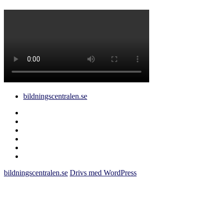
bildningscentralen.se
Behörighet
saknas
bildningscentralen.se
om
kakor
youtube
inlägg
om
bildningscentralen.se
bildningscentralen.se
Drivs med WordPress