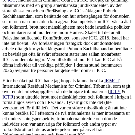
tillsammans med en grupp amerikanska juridikstudenter, av den
stora rättssalen och en föreläsning av ICC:s åklagare Pubudu
Sachithanandan, som berättade om hur arbetsgången för domstolen
ser ut och när domstolen kan agera. Exempelvis kan ICC väcka åtal
om folkmord, brott mot mänskligheten mot både israeliska politiker
och militärer samt mot ledare inom Hamas. Skälet till det är att
Palestina ratificerade Romfördraget, som styr ICC, 2015. Israel har
inte ratificerat. Av föreläsningen framgick dock att domstolens
arbete ofta gick mycket långsamt. Pubudu Sachithanandan berättade
att bevisläget ofta är svårt eftersom stater inte sällan motarbetar
ICC:s undersökningar. Men till skillnad mot ICJ kan ICC alltså
döma individer till verkliga påföljder. I denna stund (sommaren
2026) avtjänar tre personer fängelse efter domar i ICC.
Efter besöket på ICC hade jag hoppats kunna besöka
IRMCT
,
International Residual Mechanism for Criminal Tribunals, som tagit
över en del arbetsuppgifter från de tidigare tribunalerna (
ICTY
&
ICTR
) som utredde brott mot mänskligheten och folkmord i krigen i
forna Jugoslavien och i Rwanda. Tyvärr gick inte det (lite
verksamhet för tillfället). Det var en större missräkning än att inte
kunna besöka ICJ eftersom de två tribunalerna är mer intressanta ur
ett undervisningsperspektiv; tribunalerna utredde och dömde
individer som var ansvariga för folkmord och andra typer av
folkrättsbrott och deras arbete pekar mer på arvet från
Nürnbergrättegångarna och framåt mot ICC.