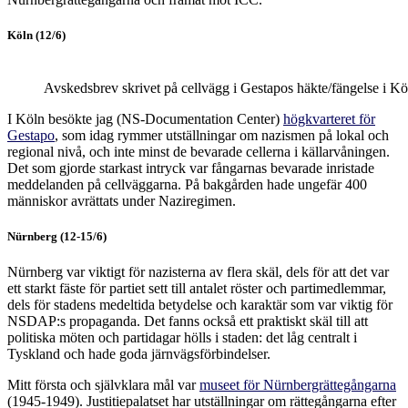
Köln (12/6)
Avskedsbrev skrivet på cellvägg i Gestapos häkte/fängelse i Kö
I Köln besökte jag (NS-Documentation Center)
högkvarteret för
Gestapo
, som idag rymmer utställningar om nazismen på lokal och
regional nivå, och inte minst de bevarade cellerna i källarvåningen.
Det som gjorde starkast intryck var fångarnas bevarade inristade
meddelanden på cellväggarna. På bakgården hade ungefär 400
människor avrättats under Naziregimen.
Nürnberg (12-15/6)
Nürnberg var viktigt för nazisterna av flera skäl, dels för att det var
ett starkt fäste för partiet sett till antalet röster och partimedlemmar,
dels för stadens medeltida betydelse och karaktär som var viktig för
NSDAP:s propaganda. Det fanns också ett praktiskt skäl till att
politiska möten och partidagar hölls i staden: det låg centralt i
Tyskland och hade goda järnvägsförbindelser.
Mitt första och självklara mål var
museet för Nürnbergrättegångarna
(1945-1949). Justitiepalatset har utställningar om rättegångarna efter