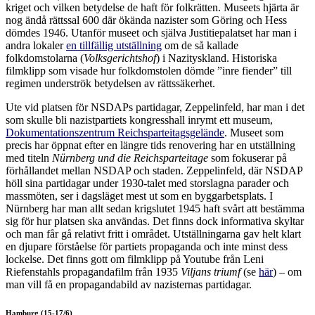
kriget och vilken betydelse de haft för folkrätten. Museets hjärta är
nog ändå rättssal 600 där ökända nazister som Göring och Hess
dömdes 1946. Utanför museet och själva Justitiepalatset har man i
andra lokaler
en tillfällig utställning
om de så kallade
folkdomstolarna (
Volksgerichtshof
) i Nazityskland. Historiska
filmklipp som visade hur folkdomstolen dömde ”inre fiender” till
regimen underströk betydelsen av rättssäkerhet.
Ute vid platsen för NSDAPs partidagar, Zeppelinfeld, har man i det
som skulle bli nazistpartiets kongresshall inrymt ett museum,
Dokumentationszentrum Reichsparteitagsgelände
. Museet som
precis har öppnat efter en längre tids renovering har en utställning
med titeln
Nürnberg und die Reichsparteitage
som fokuserar på
förhållandet mellan NSDAP och staden. Zeppelinfeld, där NSDAP
höll sina partidagar under 1930-talet med storslagna parader och
massmöten, ser i dagsläget mest ut som en byggarbetsplats. I
Nürnberg har man allt sedan krigslutet 1945 haft svårt att bestämma
sig för hur platsen ska användas. Det finns dock informativa skyltar
och man får gå relativt fritt i området. Utställningarna gav helt klart
en djupare förståelse för partiets propaganda och inte minst dess
lockelse. Det finns gott om filmklipp på Youtube från Leni
Riefenstahls propagandafilm från 1935
Viljans triumf
(se
här
) – om
man vill få en propagandabild av nazisternas partidagar.
Hamburg (15-17/6)