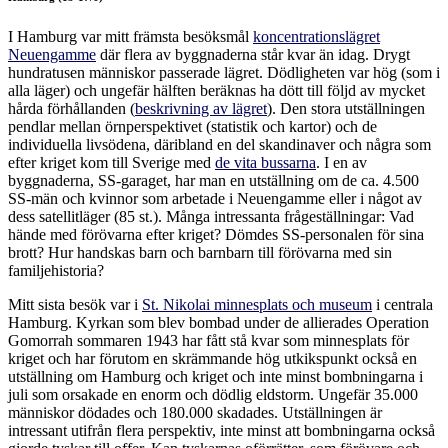
I Hamburg var mitt främsta besöksmål
koncentrationslägret
Neuengamme
där flera av byggnaderna står kvar än idag. Drygt
hundratusen människor passerade lägret. Dödligheten var hög (som i
alla läger) och ungefär hälften beräknas ha dött till följd av mycket
hårda förhållanden (
beskrivning av lägret
). Den stora utställningen
pendlar mellan örnperspektivet (statistik och kartor) och de
individuella livsödena, däribland en del skandinaver och några som
efter kriget kom till Sverige med
de vita bussarna
. I en av
byggnaderna, SS-garaget, har man en utställning om de ca. 4.500
SS-män och kvinnor som arbetade i Neuengamme eller i något av
dess satellitläger (85 st.). Många intressanta frågeställningar: Vad
hände med förövarna efter kriget? Dömdes SS-personalen för sina
brott? Hur handskas barn och barnbarn till förövarna med sin
familjehistoria?
Mitt sista besök var i
St. Nikolai minnesplats och museum
i centrala
Hamburg. Kyrkan som blev bombad under de allierades Operation
Gomorrah sommaren 1943 har fått stå kvar som minnesplats för
kriget och har förutom en skrämmande hög utkikspunkt också en
utställning om Hamburg och kriget och inte minst bombningarna i
juli som orsakade en enorm och dödlig eldstorm. Ungefär 35.000
människor dödades och 180.000 skadades. Utställningen är
intressant utifrån flera perspektiv, inte minst att bombningarna också