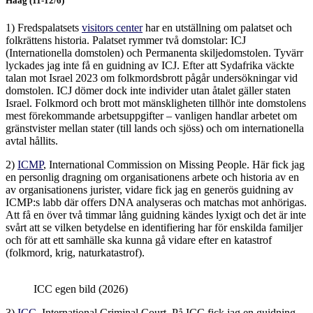
Haag (11-12/6)
1) Fredspalatsets
visitors center
har en utställning om palatset och
folkrättens historia. Palatset rymmer två domstolar: ICJ
(Internationella domstolen) och Permanenta skiljedomstolen. Tyvärr
lyckades jag inte få en guidning av ICJ. Efter att Sydafrika väckte
talan mot Israel 2023 om folkmordsbrott pågår undersökningar vid
domstolen. ICJ dömer dock inte individer utan åtalet gäller staten
Israel. Folkmord och brott mot mänskligheten tillhör inte domstolens
mest förekommande arbetsuppgifter – vanligen handlar arbetet om
gränstvister mellan stater (till lands och sjöss) och om internationella
avtal hållits.
2)
ICMP
, International Commission on Missing People. Här fick jag
en personlig dragning om organisationens arbete och historia av en
av organisationens jurister, vidare fick jag en generös guidning av
ICMP:s labb där offers DNA analyseras och matchas mot anhörigas.
Att få en över två timmar lång guidning kändes lyxigt och det är inte
svårt att se vilken betydelse en identifiering har för enskilda familjer
och för att ett samhälle ska kunna gå vidare efter en katastrof
(folkmord, krig, naturkatastrof).
ICC egen bild (2026)
3)
ICC
, International Criminal Court. På ICC fick jag en guidning,