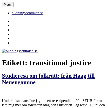
Hoppa
Meny
bildningscentralen.se
till
innehåll
bildningscentralen.se
Behörighet
saknas
bildningscentralen.se
om
kakor
youtube
inlägg
om
bildningscentralen.se
Etikett:
transitional justice
Studieresa om folkrätt: från Haag till
Neuengamme
Under hösten ansökte jag om ett resestipendium från SFUB för att
lära mig mer om folkrätten idag och i historien. Jag reste 11 juni och