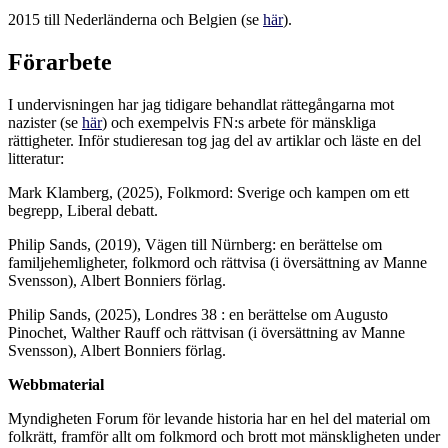
2015 till Nederländerna och Belgien (se
här
).
Förarbete
I undervisningen har jag tidigare behandlat rättegångarna mot
nazister (se
här
) och exempelvis FN:s arbete för mänskliga
rättigheter. Inför studieresan tog jag del av artiklar och läste en del
litteratur:
Mark Klamberg, (2025), Folkmord: Sverige och kampen om ett
begrepp, Liberal debatt.
Philip Sands, (2019), Vägen till Nürnberg: en berättelse om
familjehemligheter, folkmord och rättvisa (i översättning av Manne
Svensson), Albert Bonniers förlag.
Philip Sands, (2025), Londres 38 : en berättelse om Augusto
Pinochet, Walther Rauff och rättvisan
(i översättning av Manne
Svensson), Albert Bonniers förlag.
Webbmaterial
Myndigheten Forum för levande historia har en hel del material om
folkrätt, framför allt om folkmord och brott mot mänskligheten under