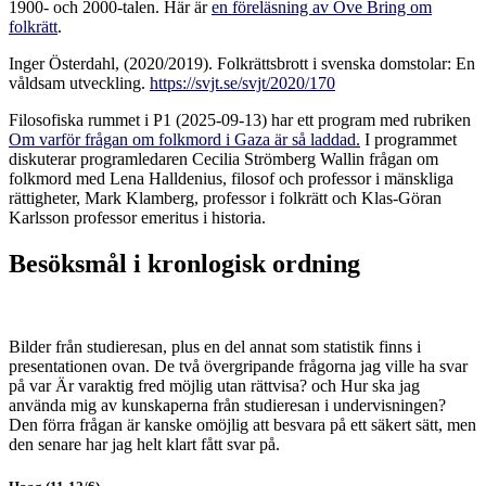
1900- och 2000-talen. Här är
en föreläsning av Ove Bring om
folkrätt
.
Inger Österdahl, (2020/2019). Folkrättsbrott i svenska domstolar: En
våldsam utveckling.
https://svjt.se/svjt/2020/170
Filosofiska rummet i P1 (2025-09-13) har ett program med rubriken
Om varför frågan om folkmord i Gaza är så laddad.
I programmet
diskuterar programledaren Cecilia Strömberg Wallin frågan om
folkmord med Lena Halldenius, filosof och professor i mänskliga
rättigheter, Mark Klamberg, professor i folkrätt och Klas-Göran
Karlsson professor emeritus i historia.
Besöksmål i kronlogisk ordning
Bilder från studieresan, plus en del annat som statistik finns i
presentationen ovan. De två övergripande frågorna jag ville ha svar
på var Är varaktig fred möjlig utan rättvisa? och Hur ska jag
använda mig av kunskaperna från studieresan i undervisningen?
Den förra frågan är kanske omöjlig att besvara på ett säkert sätt, men
den senare har jag helt klart fått svar på.