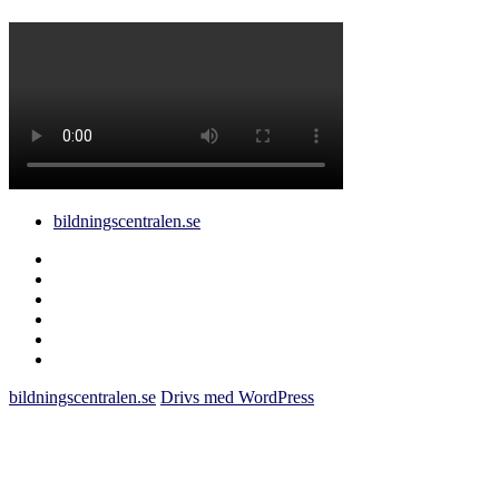
bildningscentralen.se
Behörighet
saknas
bildningscentralen.se
om
kakor
youtube
inlägg
om
bildningscentralen.se
bildningscentralen.se
Drivs med WordPress