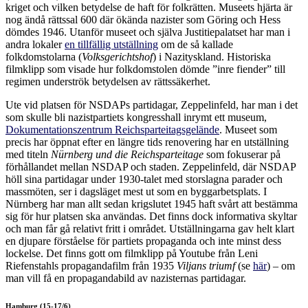
kriget och vilken betydelse de haft för folkrätten. Museets hjärta är
nog ändå rättssal 600 där ökända nazister som Göring och Hess
dömdes 1946. Utanför museet och själva Justitiepalatset har man i
andra lokaler
en tillfällig utställning
om de så kallade
folkdomstolarna (
Volksgerichtshof
) i Nazityskland. Historiska
filmklipp som visade hur folkdomstolen dömde ”inre fiender” till
regimen underströk betydelsen av rättssäkerhet.
Ute vid platsen för NSDAPs partidagar, Zeppelinfeld, har man i det
som skulle bli nazistpartiets kongresshall inrymt ett museum,
Dokumentationszentrum Reichsparteitagsgelände
. Museet som
precis har öppnat efter en längre tids renovering har en utställning
med titeln
Nürnberg und die Reichsparteitage
som fokuserar på
förhållandet mellan NSDAP och staden. Zeppelinfeld, där NSDAP
höll sina partidagar under 1930-talet med storslagna parader och
massmöten, ser i dagsläget mest ut som en byggarbetsplats. I
Nürnberg har man allt sedan krigslutet 1945 haft svårt att bestämma
sig för hur platsen ska användas. Det finns dock informativa skyltar
och man får gå relativt fritt i området. Utställningarna gav helt klart
en djupare förståelse för partiets propaganda och inte minst dess
lockelse. Det finns gott om filmklipp på Youtube från Leni
Riefenstahls propagandafilm från 1935
Viljans triumf
(se
här
) – om
man vill få en propagandabild av nazisternas partidagar.
Hamburg (15-17/6)