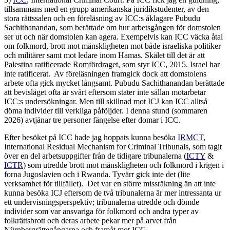
tillsammans med en grupp amerikanska juridikstudenter, av den
stora rättssalen och en föreläsning av ICC:s åklagare Pubudu
Sachithanandan, som berättade om hur arbetsgången för domstolen
ser ut och när domstolen kan agera. Exempelvis kan ICC väcka åtal
om folkmord, brott mot mänskligheten mot både israeliska politiker
och militärer samt mot ledare inom Hamas. Skälet till det är att
Palestina ratificerade Romfördraget, som styr ICC, 2015. Israel har
inte ratificerat. Av föreläsningen framgick dock att domstolens
arbete ofta gick mycket långsamt. Pubudu Sachithanandan berättade
att bevisläget ofta är svårt eftersom stater inte sällan motarbetar
ICC:s undersökningar. Men till skillnad mot ICJ kan ICC alltså
döma individer till verkliga påföljder. I denna stund (sommaren
2026) avtjänar tre personer fängelse efter domar i ICC.
Efter besöket på ICC hade jag hoppats kunna besöka
IRMCT
,
International Residual Mechanism for Criminal Tribunals, som tagit
över en del arbetsuppgifter från de tidigare tribunalerna (
ICTY
&
ICTR
) som utredde brott mot mänskligheten och folkmord i krigen i
forna Jugoslavien och i Rwanda. Tyvärr gick inte det (lite
verksamhet för tillfället). Det var en större missräkning än att inte
kunna besöka ICJ eftersom de två tribunalerna är mer intressanta ur
ett undervisningsperspektiv; tribunalerna utredde och dömde
individer som var ansvariga för folkmord och andra typer av
folkrättsbrott och deras arbete pekar mer på arvet från
Nürnbergrättegångarna och framåt mot ICC.