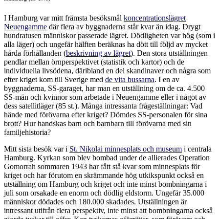
I Hamburg var mitt främsta besöksmål
koncentrationslägret
Neuengamme
där flera av byggnaderna står kvar än idag. Drygt
hundratusen människor passerade lägret. Dödligheten var hög (som i
alla läger) och ungefär hälften beräknas ha dött till följd av mycket
hårda förhållanden (
beskrivning av lägret
). Den stora utställningen
pendlar mellan örnperspektivet (statistik och kartor) och de
individuella livsödena, däribland en del skandinaver och några som
efter kriget kom till Sverige med
de vita bussarna
. I en av
byggnaderna, SS-garaget, har man en utställning om de ca. 4.500
SS-män och kvinnor som arbetade i Neuengamme eller i något av
dess satellitläger (85 st.). Många intressanta frågeställningar: Vad
hände med förövarna efter kriget? Dömdes SS-personalen för sina
brott? Hur handskas barn och barnbarn till förövarna med sin
familjehistoria?
Mitt sista besök var i
St. Nikolai minnesplats och museum
i centrala
Hamburg. Kyrkan som blev bombad under de allierades Operation
Gomorrah sommaren 1943 har fått stå kvar som minnesplats för
kriget och har förutom en skrämmande hög utkikspunkt också en
utställning om Hamburg och kriget och inte minst bombningarna i
juli som orsakade en enorm och dödlig eldstorm. Ungefär 35.000
människor dödades och 180.000 skadades. Utställningen är
intressant utifrån flera perspektiv, inte minst att bombningarna också