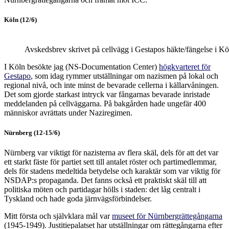
Köln (12/6)
Avskedsbrev skrivet på cellvägg i Gestapos häkte/fängelse i Kö
I Köln besökte jag (NS-Documentation Center)
högkvarteret för
Gestapo
, som idag rymmer utställningar om nazismen på lokal och
regional nivå, och inte minst de bevarade cellerna i källarvåningen.
Det som gjorde starkast intryck var fångarnas bevarade inristade
meddelanden på cellväggarna. På bakgården hade ungefär 400
människor avrättats under Naziregimen.
Nürnberg (12-15/6)
Nürnberg var viktigt för nazisterna av flera skäl, dels för att det var
ett starkt fäste för partiet sett till antalet röster och partimedlemmar,
dels för stadens medeltida betydelse och karaktär som var viktig för
NSDAP:s propaganda. Det fanns också ett praktiskt skäl till att
politiska möten och partidagar hölls i staden: det låg centralt i
Tyskland och hade goda järnvägsförbindelser.
Mitt första och självklara mål var
museet för Nürnbergrättegångarna
(1945-1949). Justitiepalatset har utställningar om rättegångarna efter