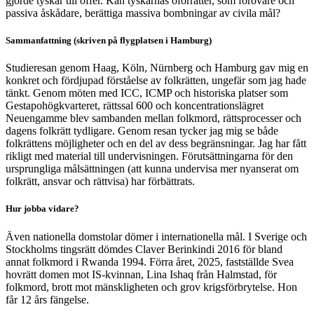
gjorde tyskar till offer. Kan tyskarnas oförrätter, som förövare och
passiva åskådare, berättiga massiva bombningar av civila mål?
Sammanfattning (skriven på flygplatsen i Hamburg)
Studieresan genom Haag, Köln, Nürnberg och Hamburg gav mig en
konkret och fördjupad förståelse av folkrätten, ungefär som jag hade
tänkt. Genom möten med ICC, ICMP och historiska platser som
Gestapohögkvarteret, rättssal 600 och koncentrationslägret
Neuengamme blev sambanden mellan folkmord, rättsprocesser och
dagens folkrätt tydligare. Genom resan tycker jag mig se både
folkrättens möjligheter och en del av dess begränsningar. Jag har fått
rikligt med material till undervisningen. Förutsättningarna för den
ursprungliga målsättningen (att kunna undervisa mer nyanserat om
folkrätt, ansvar och rättvisa) har förbättrats.
Hur jobba vidare?
Även nationella domstolar dömer i internationella mål. I Sverige och
Stockholms tingsrätt dömdes Claver Berinkindi 2016 för bland
annat folkmord i Rwanda 1994. Förra året, 2025, fastställde Svea
hovrätt domen mot IS-kvinnan, Lina Ishaq från Halmstad, för
folkmord, brott mot mänskligheten och grov krigsförbrytelse. Hon
får 12 års fängelse.