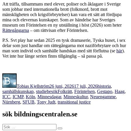
Att träffa, tillsammans med elever, poliser och åklagare i Sverige
som jobbar med internationella brott (folkmord, brott mot
mänskligheten och krigsförbrytelser) kan vara ett sätt att fördjupa
mina och elevernas kunskaper. Som av händelse har Sveriges
museum om Förintelsen en ny utställning i höst (2026) som heter
Rättegångarna
– om rättvisan efter Förintelsen.
P.S. Svt play har sedan 2025 en tysk dramaserie, Tyska huset, i sex
delar som just handlar om rättegångarna mot naziförbrytare och hur
man som individ och samhälle handskas med sitt förflutna (se
här
).
Vet inte hur länge serien finns tillgänglig – så passa på.
Författare
Publicerat
Kategorier
den
Tobias Kjellström
26 juni, 2026
17 juli, 2026
historia
,
Etiketter
samhällskunskap
,
studiebesök
Folkrätt
,
Förintelsen
,
Gestapo
,
Haag
,
ICC
,
ICMP
,
Köln
,
Minnesdagar
,
Minneskultur
,
Neuengamme
,
Nürnberg
,
SFUB
,
Tony Judt
,
transitional justice
sök bildningscentralen.se
Sök
Sök