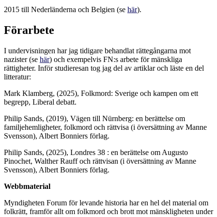
2015 till Nederländerna och Belgien (se
här
).
Förarbete
I undervisningen har jag tidigare behandlat rättegångarna mot
nazister (se
här
) och exempelvis FN:s arbete för mänskliga
rättigheter. Inför studieresan tog jag del av artiklar och läste en del
litteratur:
Mark Klamberg, (2025), Folkmord: Sverige och kampen om ett
begrepp, Liberal debatt.
Philip Sands, (2019), Vägen till Nürnberg: en berättelse om
familjehemligheter, folkmord och rättvisa (i översättning av Manne
Svensson), Albert Bonniers förlag.
Philip Sands, (2025), Londres 38 : en berättelse om Augusto
Pinochet, Walther Rauff och rättvisan
(i översättning av Manne
Svensson), Albert Bonniers förlag.
Webbmaterial
Myndigheten Forum för levande historia har en hel del material om
folkrätt, framför allt om folkmord och brott mot mänskligheten under