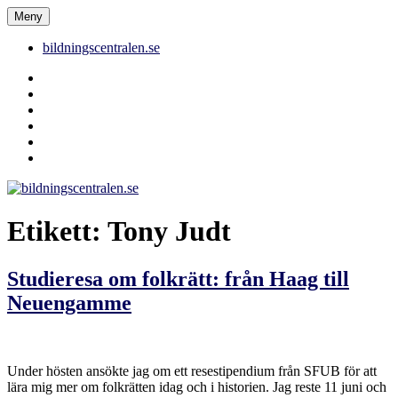
Hoppa
Meny
bildningscentralen.se
till
innehåll
bildningscentralen.se
Behörighet
saknas
bildningscentralen.se
om
kakor
youtube
inlägg
om
bildningscentralen.se
Etikett:
Tony Judt
Studieresa om folkrätt: från Haag till
Neuengamme
Under hösten ansökte jag om ett resestipendium från SFUB för att
lära mig mer om folkrätten idag och i historien. Jag reste 11 juni och