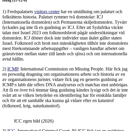
Haag (11-12/6)
1) Fredspalatsets
visitors center
har en utställning om palatset och
folkrättens historia. Palatset rymmer två domstolar: ICJ
(Internationella domstolen) och Permanenta skiljedomstolen. Tyvärr
lyckades jag inte få en guidning av ICJ. Efter att Sydafrika väckte
talan mot Israel 2023 om folkmordsbrott pågår undersökningar vid
domstolen. ICJ dömer dock inte individer utan åtalet gäller staten
Israel. Folkmord och brott mot mänskligheten tillhör inte domstolens
mest förekommande arbetsuppgifter – vanligen handlar arbetet om
gränstvister mellan stater (till lands och sjöss) och om internationella
avtal hållits.
2)
ICMP
, International Commission on Missing People. Här fick jag
en personlig dragning om organisationens arbete och historia av en
av organisationens jurister, vidare fick jag en generös guidning av
ICMP:s labb där offers DNA analyseras och matchas mot anhörigas.
Att få en över två timmar lång guidning kändes lyxigt och det är inte
svårt att se vilken betydelse en identifiering har för enskilda familjer
och för att ett samhälle ska kunna gå vidare efter en katastrof
(folkmord, krig, naturkatastrof).
ICC egen bild (2026)
3)
ICC
, International Criminal Court. På ICC fick jag en guidning,