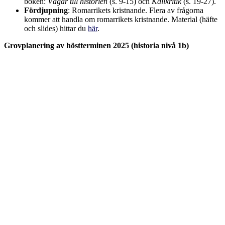
boken:
Vägar till historien
(s. 9-15) och
Källkritik
(s. 19-27).
Fördjupning
: Romarrikets kristnande. Flera av frågorna
kommer att handla om romarrikets kristnande. Material (häfte
och slides) hittar du
här
.
Grovplanering av höstterminen 2025 (historia nivå 1b)