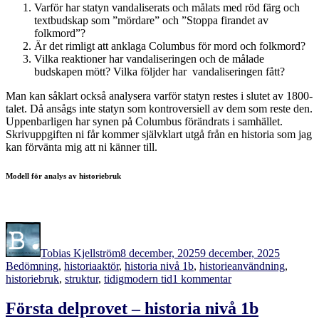
Varför har statyn vandaliserats och målats med röd färg och
textbudskap som ”mördare” och ”Stoppa firandet av
folkmord”?
Är det rimligt att anklaga Columbus för mord och folkmord?
Vilka reaktioner har vandaliseringen och de målade
budskapen mött? Vilka följder har vandaliseringen fått?
Man kan såklart också analysera varför statyn restes i slutet av 1800-
talet. Då ansågs inte statyn som kontroversiell av dem som reste den.
Uppenbarligen har synen på Columbus förändrats i samhället.
Skrivuppgiften ni får kommer självklart utgå från en historia som jag
kan förvänta mig att ni känner till.
Modell för analys av historiebruk
Författare
Publicerat
Kategori
den
Tobias Kjellström
8 december, 2025
9 december, 2025
Etiketter
Bedömning
,
historia
aktör
,
historia nivå 1b
,
historieanvändning
,
till
historiebruk
,
struktur
,
tidigmodern tid
1 kommentar
Skrivfrågor
på
Första delprovet – historia nivå 1b
provet