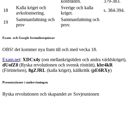
konflikten.
379-383.
Kalla kriget och
Sverige och kalla
18
s. 384-394.
avkolonisering.
kriget.
Sammanfattning och
Sammanfattning och
19
prov
prov.
Exam- och Google formuläsrquizzar
OBS! det kommer nya fram till och med vecka 18.
Exam.net
:
XDCx4y
(om mellankrigstiden och andra världskriget),
dUofZ8
(Ryska revolutionen och svensk rösträtt),
kbr4kR
(Förintelsen),
8gZJRL
(kalla kriget), källkritik (
pE6RXy
)
Presentationer i undervisningen
Ryska revolutionen och skapandet av Sovjeunionen