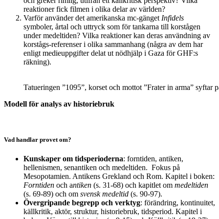
och greker rimlig, utifrån ett källkritisk perspektiv? Vilka
reaktioner fick filmen i olika delar av världen?
Varför använder det amerikanska mc-gänget
Infidels
symboler, årtal och uttryck som för tankarna till korstågen
under medeltiden? Vilka reaktioner kan deras användning av
korstågs-referenser i olika sammanhang (några av dem har
enligt medieuppgifter delat ut nödhjälp i Gaza för GHF:s
räkning).
Tatueringen ”1095”, korset och mottot ”Frater in arma” syftar 
Modell för analys av historiebruk
Vad handlar provet om?
Kunskaper om tidsperioderna
: forntiden, antiken,
hellenismen, senantiken och medeltiden. Fokus på
Mesopotamien. Antikens Grekland och Rom. Kapitel i boken:
Forntiden
och a
ntiken
(s. 31-68) och kapitlet om
medeltiden
(s. 69-89) och om
svensk medeltid
(s. 90-97).
Övergripande begrepp och verktyg
: förändring, kontinuitet,
källkritik, aktör, struktur, historiebruk, tidsperiod. Kapitel i