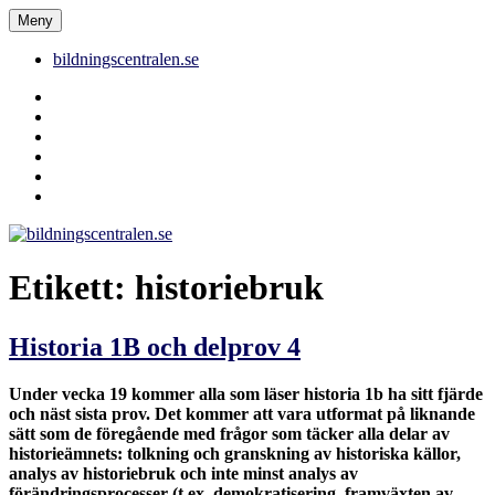
Hoppa
Meny
bildningscentralen.se
till
innehåll
bildningscentralen.se
Behörighet
saknas
bildningscentralen.se
om
kakor
youtube
inlägg
om
bildningscentralen.se
Etikett:
historiebruk
Historia 1B och delprov 4
Under vecka 19 kommer alla som läser historia 1b ha sitt fjärde
och näst sista prov. Det kommer att vara utformat på liknande
sätt som de föregående med frågor som täcker alla delar av
historieämnets: tolkning och granskning av historiska källor,
analys av historiebruk och inte minst analys av
förändringsprocesser (t.ex. demokratisering, framväxten av