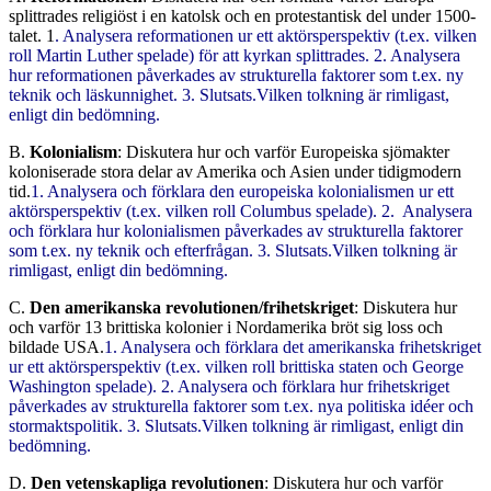
splittrades religiöst i en katolsk och en protestantisk del under 1500-
talet. 1
. Analysera reformationen ur ett aktörsperspektiv (t.ex. vilken
roll Martin Luther spelade) för att kyrkan splittrades. 2. Analysera
hur reformationen påverkades av strukturella faktorer som t.ex. ny
teknik och läskunnighet. 3. Slutsats.Vilken tolkning är rimligast,
enligt din bedömning.
B.
Kolonialism
: Diskutera hur och varför Europeiska sjömakter
koloniserade stora delar av Amerika och Asien under tidigmodern
tid.
1. Analysera och förklara den europeiska kolonialismen ur ett
aktörsperspektiv (t.ex. vilken roll Columbus spelade). 2. Analysera
och förklara hur kolonialismen påverkades av strukturella faktorer
som t.ex. ny teknik och efterfrågan. 3. Slutsats.Vilken tolkning är
rimligast, enligt din bedömning.
C.
Den amerikanska revolutionen/frihetskriget
: Diskutera hur
och varför 13 brittiska kolonier i Nordamerika bröt sig loss och
bildade USA.
1. Analysera och förklara det amerikanska frihetskriget
ur ett aktörsperspektiv (t.ex. vilken roll brittiska staten och George
Washington spelade). 2. Analysera och förklara hur frihetskriget
påverkades av strukturella faktorer som t.ex. nya politiska idéer och
stormaktspolitik. 3. Slutsats.Vilken tolkning är rimligast, enligt din
bedömning.
D.
Den vetenskapliga revolutionen
: Diskutera hur och varför