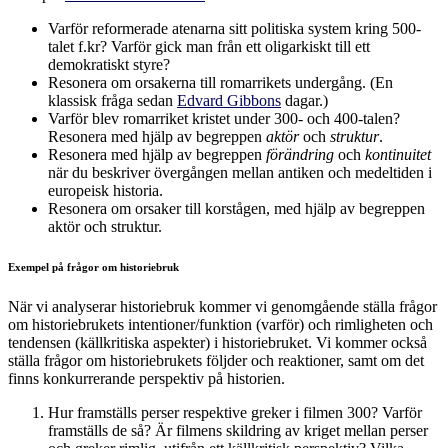
Varför reformerade atenarna sitt politiska system kring 500-
talet f.kr? Varför gick man från ett oligarkiskt till ett
demokratiskt styre?
Resonera om orsakerna till romarrikets undergång. (En
klassisk fråga sedan
Edvard Gibbons
dagar.)
Varför blev romarriket kristet under 300- och 400-talen?
Resonera med hjälp av begreppen
aktör
och
struktur
.
Resonera med hjälp av begreppen
förändring
och
kontinuitet
när du beskriver övergången mellan antiken och medeltiden i
europeisk historia.
Resonera om orsaker till korstågen, med hjälp av begreppen
aktör och struktur.
Exempel på frågor om historiebruk
När vi analyserar historiebruk kommer vi genomgående ställa frågor
om historiebrukets intentioner/funktion (varför) och rimligheten och
tendensen (källkritiska aspekter) i historiebruket. Vi kommer också
ställa frågor om historiebrukets följder och reaktioner, samt om det
finns konkurrerande perspektiv på historien.
Hur framställs perser respektive greker i filmen 300? Varför
framställs de så? Är filmens skildring av kriget mellan perser