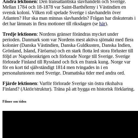
Andra lektionen
: Den transatlantiska slavhandeln och Sverige.
Mellan 1784 och 18-1878 var Saint-Barthélemy i Västindien en
svensk koloni. Vilken roll spelade Sverige i slavhandeln över
Atlanten? Hur ska man minnas slavhandeln? Frågan har diskuterats i
det har lämnats in flera motioner till riksdagen (se
här
).
Tredje lektionen
: Nordens gränser förändras mycket under
perioden. Danmark som var Nordens mest aktiva sjömakt med flera
kolonier (Danska Västindien, Danska Guldkusten, Danska Indien,
Grönland, Island, Färöarna) och en stark flotta led stora förluster till
följd av Napoleonkrigen och förlorade Norge till Sverige. Sverige
förlorade Finland till Ryssland och fick en fransk kung. Norge var
för en kort tid självständigt 1814 men tvingades in i en
personalunionen med Sverige. Dramatiska tider med andra ord.
Fjärde lektionen
: Varför förlorade Sverige sin östra rikshalva
Finland? (Aktör/struktur). Träna på att bygga en historisk förklaring.
Filmer om tiden