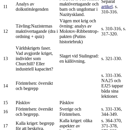
Separat
Analys av
maktövertagande och
11
artikel
. s.
dolkstötslegenden
barn och ungdomar i
310-316.
Nazityskland.
Vägen mot krig och
Tävling:
Nazisternas
övning: analys av
s. 310-316, s.
12
maktövertagande (dra i
Molotov-Ribbentrop-
317-320.
ordning + quiz)
pakten (Putins
historiebruk)
Världskrigets faser.
Vad avgjorde kriget,
Slaget vid Stalingrad:
13
individer som
s. 321-330.
en källövning.
Churchill? Eller
industriell kapacitet?
s. 331-336.
NA25 och
Förintelsen: översikt
14
EJ25 tappar
och begrepp
båda sina
lektioner.
15
Påsklov
Påsklov
Förintelsen: översikt
Sverige och
s. 331-336,
16
och begrepp.
Förintelsen.
344-349.
Kalla kriget: olika
s. 364-370,
Kalla kriget: begrepp
17
aspekter av
371-378,
för att beskriva.