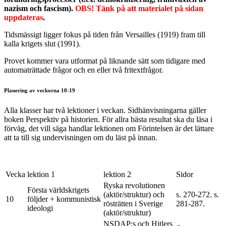
nazism och fascism).
OBS! Tänk på att materialet på sidan
uppdateras
.
Tidsmässigt ligger fokus på tiden från Versailles (1919) fram till
kalla krigets slut (1991).
Provet kommer vara utformat på liknande sätt som tidigare med
automaträttade frågor och en eller två fritextfrågor.
Planering av veckorna 10-19
Alla klasser har två lektioner i veckan. Sidhänvisningarna gäller
boken Perspektiv på historien. För allra bästa resultat ska du läsa i
förväg, det vill säga handlar lektionen om Förintelsen är det lättare
att ta till sig undervisningen om du läst på innan.
Vecka
lektion 1
lektion 2
Sidor
Ryska revolutionen
Första världskrigets
(aktör/struktur) och
s. 270-272. s.
10
följder + kommunistisk
rösträtten i Sverige
281-287.
ideologi
(aktör/struktur)
NSDAP:s och Hitlers