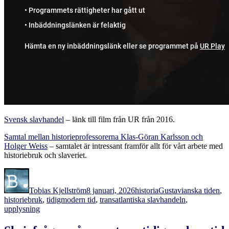
Svensk slavhandel
– länk till film från UR från 2016.
Samtal mellan historieprofessorerna Klas-Göran Karlsson och
Holger Weiss
– samtalet är intressant framför allt för vårt arbete med
historiebruk och slaveriet.
Författare
Publicerat
Kategorier
Etiketter
den
Tobias Kjellström
8 januari, 2026
historia
Gustavianska tiden
,
historiebruk
,
tidigmodern tid
,
transatlantiska slavhandeln
,
upplysning