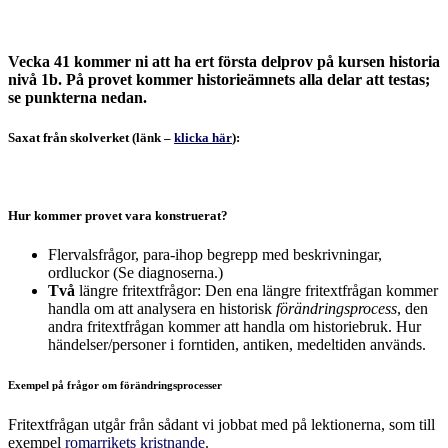
om
tidigmodern
tid
Vecka 41 kommer ni att ha ert första delprov på kursen historia
nivå 1b. På provet kommer historieämnets alla delar att testas;
se punkterna nedan.
Saxat från skolverket (länk –
klicka här
):
Hur kommer provet vara konstruerat?
Flervalsfrågor, para-ihop begrepp med beskrivningar,
ordluckor (Se diagnoserna.)
Två
längre fritextfrågor: Den ena längre fritextfrågan kommer
handla om att analysera en historisk
förändringsprocess
, den
andra fritextfrågan kommer att handla om historiebruk. Hur
händelser/personer i forntiden, antiken, medeltiden används.
Exempel på frågor om förändringsprocesser
Fritextfrågan utgår från sådant vi jobbat med på lektionerna, som till
exempel
romarrikets kristnande
.