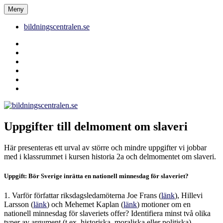
Hoppa
Meny
bildningscentralen.se
till
innehåll
bildningscentralen.se
Behörighet
saknas
bildningscentralen.se
om
kakor
youtube
inlägg
om
bildningscentralen.se
Uppgifter till delmoment om slaveri
Här presenteras ett urval av större och mindre uppgifter vi jobbar
med i klassrummet i kursen historia 2a och delmomentet om slaveri.
Uppgift: Bör Sverige inrätta en nationell minnesdag för slaveriet?
1. Varför författar riksdagsledamöterna Joe Frans (
länk
), Hillevi
Larsson (
länk
) och Mehemet Kaplan (
länk
) motioner om en
nationell minnesdag för slaveriets offer? Identifiera minst två olika
typer av argument (t.ex. historiska, moraliska eller politiska).