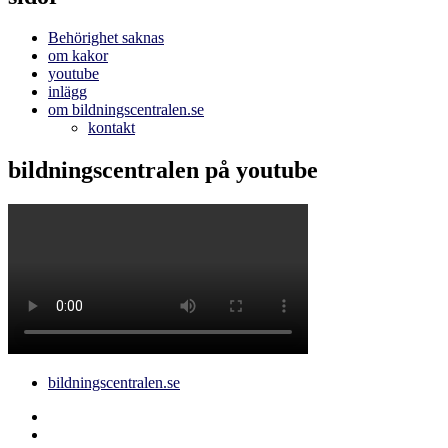
Behörighet saknas
om kakor
youtube
inlägg
om bildningscentralen.se
kontakt
bildningscentralen på youtube
bildningscentralen.se
Behörighet
saknas
bildningscentralen.se