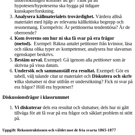
undersökningen kommer att ge? Tänk på att
hypotesen/hypoteserna ska bygga på tidigare
kunskaper/forskning.
Analysera källmaterialets trovärdighet.
Värdera alltså
materialet med hjälp av relevanta källkritiska begrepp och
resonemang. Exempelvis: Är petitionerna tendentiösa? Är de
oberoende?
Kom överens om hur ni ska få svar på era frågor
(metod).
Exempel: Räkna antalet petitioner från kvinnor, läsa
och räkna olika typer av kompetenser, analysera hur slavarnas
egenskaper beskrivs.
Bestäm urval.
Exempel: Gå igenom alla
petitioner
som är
skrivna på vissa datum.
Undersök och sammanställ era resultat.
Exempel: Gör en
tabell, välj talande citat ur materialet och
Diskutera och skriv
v
ilka slutsatser ni drar utifrån er undersökning? Fick ni svar på
era frågor? Höll era hypoteser?
Diskussionsfrågor i klassrummet
Vi diskuterar
dels era resultat och slutsatser, dels hur ni gått
tillväga för att få svar på era frågor och såklart problem ni stött
på.
Uppgift: Rekonstruktionen och våldet mot de fria svarta 1865-1877