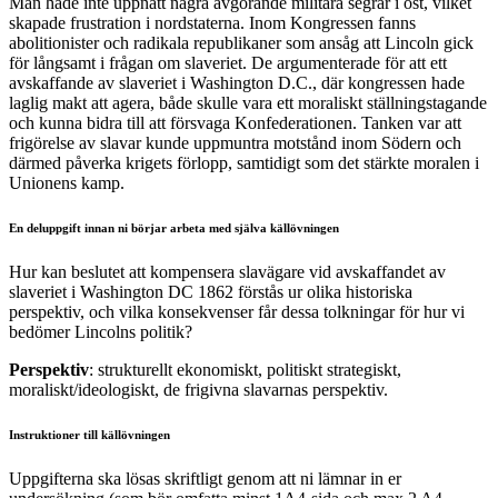
Man hade inte uppnått några avgörande militära segrar i öst, vilket
skapade frustration i nordstaterna. Inom Kongressen fanns
abolitionister och radikala republikaner som ansåg att Lincoln gick
för långsamt i frågan om slaveriet. De argumenterade för att ett
avskaffande av slaveriet i Washington D.C., där kongressen hade
laglig makt att agera, både skulle vara ett moraliskt ställningstagande
och kunna bidra till att försvaga Konfederationen. Tanken var att
frigörelse av slavar kunde uppmuntra motstånd inom Södern och
därmed påverka krigets förlopp, samtidigt som det stärkte moralen i
Unionens kamp.
En deluppgift innan ni börjar arbeta med själva källövningen
Hur kan beslutet att kompensera slavägare vid avskaffandet av
slaveriet i Washington DC 1862 förstås ur olika historiska
perspektiv, och vilka konsekvenser får dessa tolkningar för hur vi
bedömer Lincolns politik?
Perspektiv
: strukturellt ekonomiskt, politiskt strategiskt,
moraliskt/ideologiskt, de frigivna slavarnas perspektiv.
Instruktioner till källövningen
Uppgifterna ska lösas skriftligt genom att ni lämnar in er