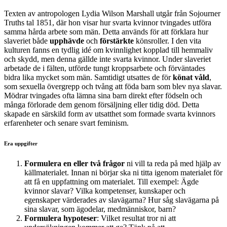
Texten av antropologen
Lydia Wilson Marshall
utgår från Sojourner
Truths tal 1851, där hon visar hur svarta kvinnor tvingades utföra
samma hårda arbete som män. Detta används för att förklara hur
slaveriet både
upphävde
och
förstärkte
könsroller. I den vita
kulturen fanns en tydlig idé om kvinnlighet kopplad till hemmaliv
och skydd, men denna gällde inte svarta kvinnor. Under slaveriet
arbetade de i fälten, utförde tungt kroppsarbete och förväntades
bidra lika mycket som män. Samtidigt utsattes de för
könat våld
,
som sexuella övergrepp och tvång att föda barn som blev nya slavar.
Mödrar tvingades ofta lämna sina barn direkt efter födseln och
många förlorade dem genom försäljning eller tidig död. Detta
skapade en särskild form av utsatthet som formade svarta kvinnors
erfarenheter och senare svart feminism.
Era uppgifter
Formulera en eller två frågor
ni vill ta reda på med hjälp av
källmaterialet. Innan ni börjar ska ni titta igenom materialet för
att få en uppfattning om materialet. Till exempel: Ägde
kvinnor slavar? Vilka kompetenser, kunskaper och
egenskaper värderades av slavägarna? Hur såg slavägarna på
sina slavar, som ägodelar, medmänniskor, barn?
Formulera hypoteser
: Vilket resultat tror ni att