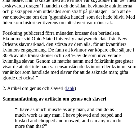
sina läsare. Han räknade med att kvinnor var skyddade från de ’mest
avskyvärda dragen’ i handeln och de sällan bevittnade auktionerna
och piskrappen som utdelades som straff på plantager – och att de
var omedvetna om den ’gigantiska handel’ som det hade blivit. Med
tiden kom historiker överens om att slaveri var mäns sak.
Forskning publicerad förra månaden krossar den berättelsen.
Ekonomer vid Ohio State University analyserade data från New
Orleans slavmarknad, den största av dem alla, för att kvantifiera
kvinnors engagemang. De fann att kvinnor var köpare eller säljare i
30 % av alla transaktioner och i 38 % av de som involverade
kvinnliga slavar. Genom att matcha namn med folkräkningsregister
visar de att det inte bara var ensamstående kvinnor eller kvinnor som
var änkor som handlade med slavar för att de saknade män; gifta
gjorde det också.”
2. Artikel om genus och slaveri (
länk
)
Sammanfattning av artikeln om genus och slaveri
“I have as much muscle as any man, and can do as
much work as any man. I have plowed and reaped and
husked and chopped and mowed, and can any man do
more than that?”