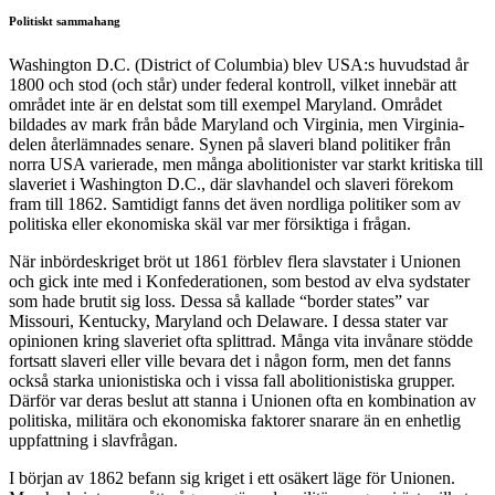
Politiskt sammahang
Washington D.C. (District of Columbia) blev USA:s huvudstad år
1800 och stod (och står) under federal kontroll, vilket innebär att
området inte är en delstat som till exempel Maryland. Området
bildades av mark från både Maryland och Virginia, men Virginia-
delen återlämnades senare. Synen på slaveri bland politiker från
norra USA varierade, men många abolitionister var starkt kritiska till
slaveriet i Washington D.C., där slavhandel och slaveri förekom
fram till 1862. Samtidigt fanns det även nordliga politiker som av
politiska eller ekonomiska skäl var mer försiktiga i frågan.
När inbördeskriget bröt ut 1861 förblev flera slavstater i Unionen
och gick inte med i Konfederationen, som bestod av elva sydstater
som hade brutit sig loss. Dessa så kallade “border states” var
Missouri, Kentucky, Maryland och Delaware. I dessa stater var
opinionen kring slaveriet ofta splittrad. Många vita invånare stödde
fortsatt slaveri eller ville bevara det i någon form, men det fanns
också starka unionistiska och i vissa fall abolitionistiska grupper.
Därför var deras beslut att stanna i Unionen ofta en kombination av
politiska, militära och ekonomiska faktorer snarare än en enhetlig
uppfattning i slavfrågan.
I början av 1862 befann sig kriget i ett osäkert läge för Unionen.