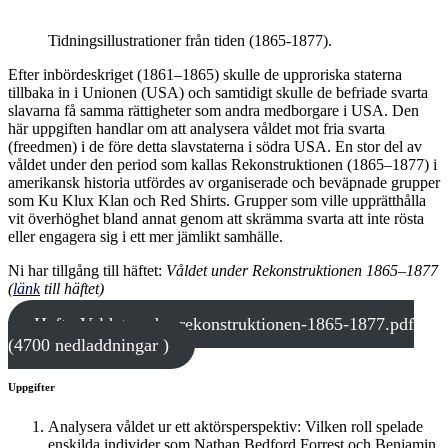
Tidningsillustrationer från tiden (1865-1877).
Efter inbördeskriget (1861–1865) skulle de upproriska staterna
tillbaka in i Unionen (USA) och samtidigt skulle de befriade svarta
slavarna få samma rättigheter som andra medborgare i USA. Den
här uppgiften handlar om att analysera våldet mot fria svarta
(freedmen) i de före detta slavstaterna i södra USA. En stor del av
våldet under den period som kallas Rekonstruktionen (1865–1877) i
amerikansk historia utfördes av organiserade och beväpnade grupper
som Ku Klux Klan och Red Shirts. Grupper som ville upprätthålla
vit överhöghet bland annat genom att skrämma svarta att inte rösta
eller engagera sig i ett mer jämlikt samhälle.
Ni har tillgång till häftet:
Våldet under Rekonstruktionen 1865–1877
(
länk
till häftet)
Hafte-Valdet-under-rekonstruktionen-1865-1877.pdf
(4700 nedladdningar )
Uppgifter
Analysera våldet ur ett aktörsperspektiv: Vilken roll spelade
enskilda individer som Nathan Bedford Forrest och Benjamin