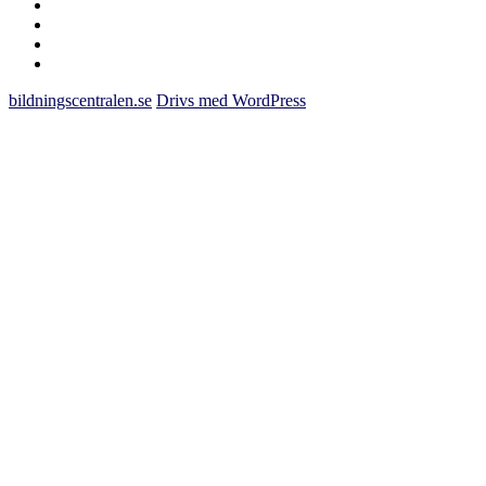
om
kakor
youtube
inlägg
om
bildningscentralen.se
bildningscentralen.se
Drivs med WordPress