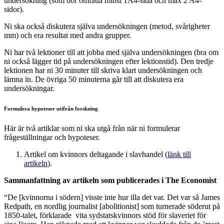
undersökning (som bör omfatta minst 1A4-sida och max 2 A4-
sidor).
Ni ska också diskutera själva undersökningen (metod, svårigheter
mm) och era resultat med andra grupper.
Ni har två lektioner till att jobba med själva undersökningen (bra om
ni också lägger tid på undersökningen efter lektionstid). Den tredje
lektionen har ni 30 minuter till skriva klart undersökningen och
lämna in. De övriga 50 minuterna går till att diskutera era
undersökningar.
Formulera hypoteser utifrån forskning
Här är två artiklar som ni ska utgå från när ni formulerar
frågeställningar och hypoteser.
Artikel om kvinnors deltagande i slavhandel (
länk till
artikeln
).
Sammanfattning av artikeln som publicerades i The Economist
“
De [kvinnorna i södern] visste inte hur illa det var. Det var så James
Redpath, en nordlig journalist [abolitionist] som turnerade söderut på
1850-talet, förklarade vita sydstatskvinnors stöd för slaveriet för