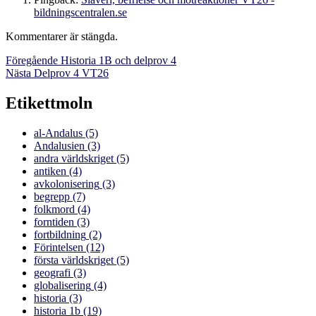
bildningscentralen.se
Kommentarer är stängda.
Inläggsnavigering
Föregående
Föregående
Historia 1B och delprov 4
Nästa
inlägg:
Nästa
Delprov 4 VT26
inlägg:
Etikettmoln
al-Andalus
(5)
Andalusien
(3)
andra världskriget
(5)
antiken
(4)
avkolonisering
(3)
begrepp
(7)
folkmord
(4)
forntiden
(3)
fortbildning
(2)
Förintelsen
(12)
första världskriget
(5)
geografi
(3)
globalisering
(4)
historia
(3)
historia 1b
(19)