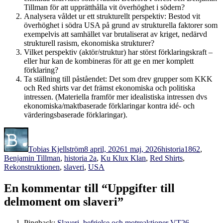
Tillman för att upprätthålla vit överhöghet i södern?
Analysera våldet ur ett strukturellt perspektiv: Bestod vit
överhöghet i södra USA på grund av strukturella faktorer som
exempelvis att samhället var brutaliserat av kriget, nedärvd
strukturell rasism, ekonomiska strukturer?
Vilket perspektiv (aktör/struktur) har störst förklaringskraft –
eller hur kan de kombineras för att ge en mer komplett
förklaring?
Ta ställning till påståendet: Det som drev grupper som KKK
och Red shirts var det främst ekonomiska och politiska
intressen. (Materiella framför mer idealistiska intressen dvs
ekonomiska/maktbaserade förklaringar kontra idé- och
värderingsbaserade förklaringar).
Författare
Publicerat
Kategorier
Etiketter
den
Tobias Kjellström
8 april, 2026
1 maj, 2026
historia
1862
,
Benjamin Tillman
,
historia 2a
,
Ku Klux Klan
,
Red Shirts
,
Rekonstruktionen
,
slaveri
,
USA
En kommentar till “Uppgifter till
delmoment om slaveri”
Pingback:
Slaveri, befrielse och motreaktioner VT26 -