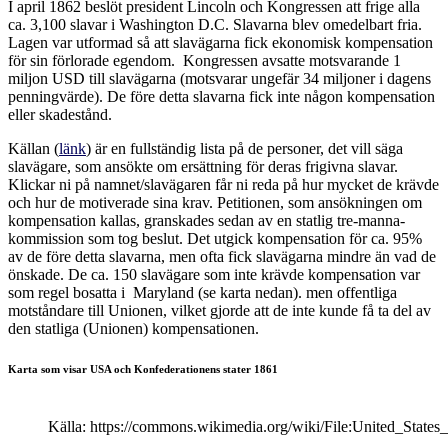
I april 1862 beslöt president Lincoln och Kongressen att frige alla
ca. 3,100 slavar i Washington D.C. Slavarna blev omedelbart fria.
Lagen var utformad så att slavägarna fick ekonomisk kompensation
för sin förlorade egendom. Kongressen avsatte motsvarande 1
miljon USD till slavägarna (motsvarar ungefär 34 miljoner i dagens
penningvärde). De före detta slavarna fick inte någon kompensation
eller skadestånd.
Källan (
länk
) är en fullständig lista på de personer, det vill säga
slavägare, som ansökte om ersättning för deras frigivna slavar.
Klickar ni på namnet/slavägaren får ni reda på hur mycket de krävde
och hur de motiverade sina krav. Petitionen, som ansökningen om
kompensation kallas, granskades sedan av en statlig tre-manna-
kommission som tog beslut. Det utgick kompensation för ca. 95%
av de före detta slavarna, men ofta fick slavägarna mindre än vad de
önskade. De ca. 150 slavägare som inte krävde kompensation var
som regel bosatta i Maryland (se karta nedan). men offentliga
motståndare till Unionen, vilket gjorde att de inte kunde få ta del av
den statliga (Unionen) kompensationen.
Karta som visar USA och Konfederationens stater 1861
Källa: https://commons.wikimedia.org/wiki/File:United_State