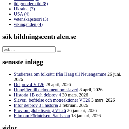
tidigmodern tid
(8)
Ukraina
(3)
USA
(4)
vetenskapsteori
(3)
vikingatiden
(4)
sök bildningscentralen.se
Sök
Sök
efter:
senaste inlägg
Studieresa om folkrätt: från Haag till Neuengamme
26 juni,
2026
Delprov 4 VT26
28 april, 2026
Uppgifter till delmoment om slaveri
8 april, 2026
Historia 1B och delprov 4
30 mars, 2026
Slaveri, befrielse och motreaktioner VT26
3 mars, 2026
Inför delprov 3 i historia
3 februari, 2026
Prov om globalisering VT26
26 januari, 2026
Film om Förintelsen: Sauls son
18 januari, 2026
sidor