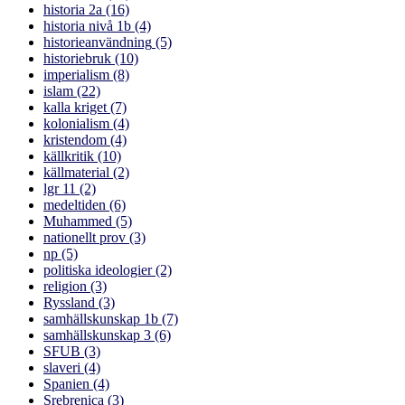
historia 2a
(16)
historia nivå 1b
(4)
historieanvändning
(5)
historiebruk
(10)
imperialism
(8)
islam
(22)
kalla kriget
(7)
kolonialism
(4)
kristendom
(4)
källkritik
(10)
källmaterial
(2)
lgr 11
(2)
medeltiden
(6)
Muhammed
(5)
nationellt prov
(3)
np
(5)
politiska ideologier
(2)
religion
(3)
Ryssland
(3)
samhällskunskap 1b
(7)
samhällskunskap 3
(6)
SFUB
(3)
slaveri
(4)
Spanien
(4)
Srebrenica
(3)