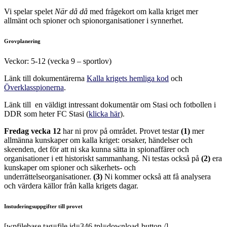
Vi spelar spelet
När då då
med frågekort om kalla kriget mer
allmänt och spioner och spionorganisationer i synnerhet.
Grovplanering
Veckor: 5-12 (vecka 9 – sportlov)
Länk till dokumentärerna
Kalla krigets hemliga kod
och
Överklasspionerna
.
Länk till en väldigt intressant dokumentär om Stasi och fotbollen i
DDR som heter FC Stasi (
klicka här
).
Fredag vecka 12
har ni prov på området. Provet testar
(1)
mer
allmänna kunskaper om kalla kriget: orsaker, händelser och
skeenden, det för att ni ska kunna sätta in spionaffärer och
organisationer i ett historiskt sammanhang. Ni testas också på
(2)
era
kunskaper om spioner och säkerhets- och
underrättelseorganisationer.
(3)
Ni kommer också att få analysera
och värdera källor från kalla krigets dagar.
Instuderingsuppgifter till provet
[wpfilebase tag=file id=346 tpl=download-button /]