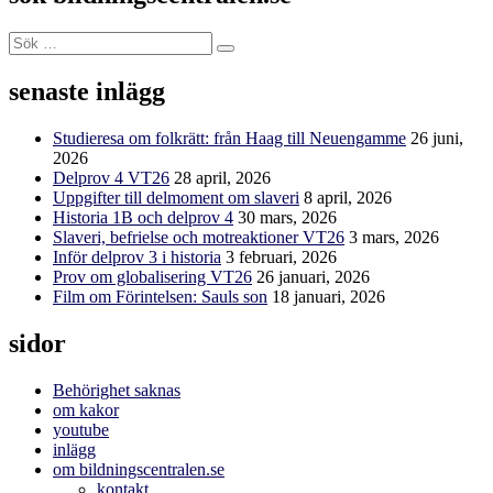
Sök
Sök
efter:
senaste inlägg
Studieresa om folkrätt: från Haag till Neuengamme
26 juni,
2026
Delprov 4 VT26
28 april, 2026
Uppgifter till delmoment om slaveri
8 april, 2026
Historia 1B och delprov 4
30 mars, 2026
Slaveri, befrielse och motreaktioner VT26
3 mars, 2026
Inför delprov 3 i historia
3 februari, 2026
Prov om globalisering VT26
26 januari, 2026
Film om Förintelsen: Sauls son
18 januari, 2026
sidor
Behörighet saknas
om kakor
youtube
inlägg
om bildningscentralen.se
kontakt