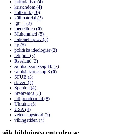
kolonialism
(4)
kristendom
(4)
källkritik
(10)
källmaterial
(2)
lgr 11
(2)
medeltiden
(6)
Muhammed
(5)
nationellt prov
(3)
np
(5)
politiska ideologier
(2)
religion
(3)
Ryssland
(3)
samhällskunskap 1b
(7)
samhällskunskap 3
(6)
SFUB
(3)
slaveri
(4)
Spanien
(4)
Srebrenica
(3)
tidigmodern tid
(8)
Ukraina
(3)
USA
(4)
vetenskapsteori
(3)
vikingatiden
(4)
sök bildningscentralen.se