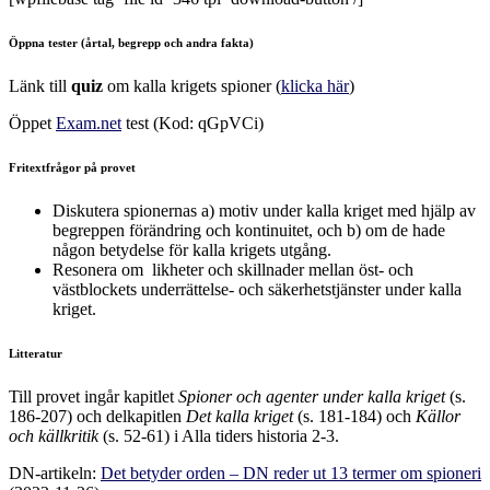
Öppna tester (årtal, begrepp och andra fakta)
Länk till
quiz
om kalla krigets spioner (
klicka här
)
Öppet
Exam.net
test (Kod: qGpVCi)
Fritextfrågor på provet
Diskutera spionernas a) motiv under kalla kriget med hjälp av
begreppen förändring och kontinuitet, och b) om de hade
någon betydelse för kalla krigets utgång.
Resonera om likheter och skillnader mellan öst- och
västblockets underrättelse- och säkerhetstjänster under kalla
kriget.
Litteratur
Till provet ingår kapitlet
Spioner och agenter under kalla kriget
(s.
186-207) och delkapitlen
Det kalla kriget
(s. 181-184) och
Källor
och källkritik
(s. 52-61) i Alla tiders historia 2-3.
DN-artikeln:
Det betyder orden – DN reder ut 13 termer om spioneri