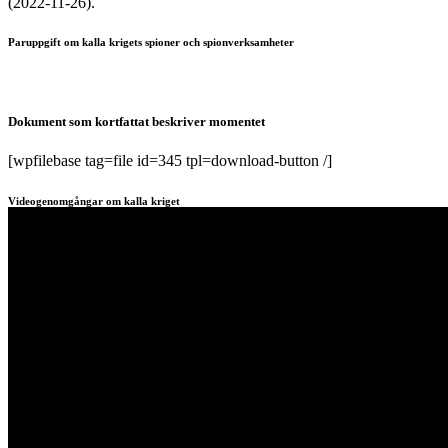
(2022-11-26).
Paruppgift om kalla krigets spioner och spionverksamheter
Dokument som kortfattat beskriver momentet
[wpfilebase tag=file id=345 tpl=download-button /]
Videogenomgångar om kalla kriget