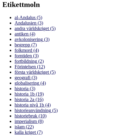
Etikettmoln
al-Andalus
(5)
Andalusien
(3)
andra världskriget
(5)
antiken
(4)
avkolonisering
(3)
begrepp
(7)
folkmord
(4)
forntiden
(3)
fortbildning
(2)
Förintelsen
(12)
första världskriget
(5)
geografi
(3)
globalisering
(4)
historia
(3)
historia 1b
(19)
historia 2a
(16)
historia nivå 1b
(4)
historieanvändning
(5)
historiebruk
(10)
imperialism
(8)
islam
(22)
kalla kriget
(7)