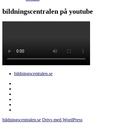
bildningscentralen på youtube
bildningscentralen.se
Behörighet
saknas
bildningscentralen.se
om
kakor
youtube
inlägg
om
bildningscentralen.se
bildningscentralen.se
Drivs med WordPress