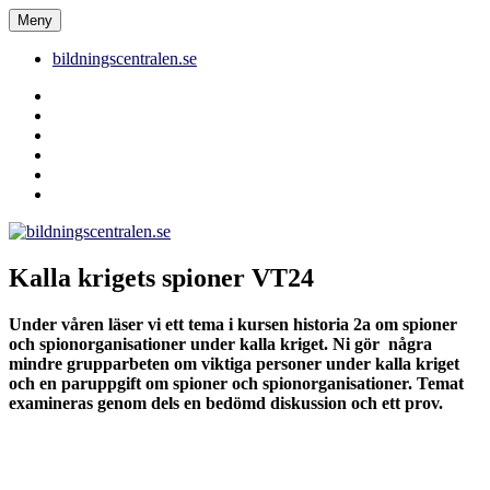
Hoppa
Meny
bildningscentralen.se
till
innehåll
bildningscentralen.se
Behörighet
saknas
bildningscentralen.se
om
kakor
youtube
inlägg
om
bildningscentralen.se
Kalla krigets spioner VT24
Under våren läser vi ett tema i kursen historia 2a om spioner
och spionorganisationer under kalla kriget. Ni gör några
mindre grupparbeten om viktiga personer under kalla kriget
och en paruppgift om spioner och spionorganisationer. Temat
examineras genom dels en bedömd diskussion och ett prov.