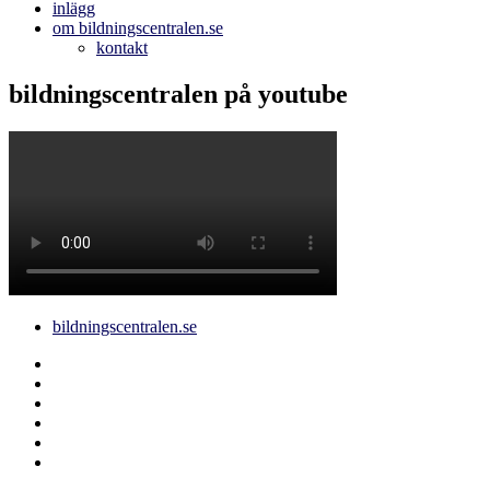
inlägg
om bildningscentralen.se
kontakt
bildningscentralen på youtube
bildningscentralen.se
Behörighet
saknas
bildningscentralen.se
om
kakor
youtube
inlägg
om
bildningscentralen.se