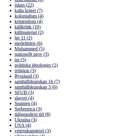
islam
(22)
kalla kriget
(7)
kolonialism
(4)
kristendom
(4)
källkritik
(10)
källmaterial
(2)
lgr 11
(2)
medeltiden
(6)
Muhammed
(5)
nationellt prov
(3)
np
(5)
politiska ideologier
(2)
religion
(3)
Ryssland
(3)
samhällskunskap 1b
(7)
samhällskunskap 3
(6)
SFUB
(3)
slaveri
(4)
Spanien
(4)
Srebrenica
(3)
tidigmodern tid
(8)
Ukraina
(3)
USA
(4)
vetenskapsteori
(3)