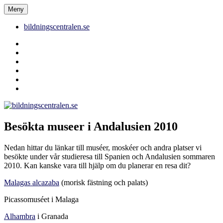
Hoppa
Meny
bildningscentralen.se
till
innehåll
bildningscentralen.se
Behörighet
saknas
bildningscentralen.se
om
kakor
youtube
inlägg
om
bildningscentralen.se
Besökta museer i Andalusien 2010
Nedan hittar du länkar till muséer, moskéer och andra platser vi
besökte under vår studieresa till Spanien och Andalusien sommaren
2010. Kan kanske vara till hjälp om du planerar en resa dit?
Malagas alcazaba
(morisk fästning och palats)
Picassomuséet i Malaga
Alhambra
i Granada