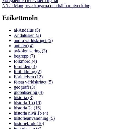
Inläggsnavigering
Föregående
Föregående
Det svider i hjärtat
Nästa
inlägg:
Nästa
Mangroveskogarna och hållbar utveckling
inlägg:
Etikettmoln
al-Andalus
(5)
Andalusien
(3)
andra världskriget
(5)
antiken
(4)
avkolonisering
(3)
begrepp
(7)
folkmord
(4)
forntiden
(3)
fortbildning
(2)
Förintelsen
(12)
första världskriget
(5)
geografi
(3)
globalisering
(4)
historia
(3)
historia 1b
(19)
historia 2a
(16)
historia nivå 1b
(4)
historieanvändning
(5)
historiebruk
(10)
imperialism
(8)