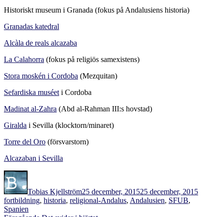
Historiskt museum i Granada (fokus på Andalusiens historia)
Granadas katedral
Alcàla de reals alcazaba
La Calahorra
(fokus på religiös samexistens)
Stora moskén i Cordoba
(Mezquitan)
Sefardiska muséet
i Cordoba
Madinat al-Zahra
(Abd al-Rahman III:s hovstad)
Giralda
i Sevilla (klocktorn/minaret)
Torre del Oro
(försvarstorn)
Alcazaban i Sevilla
Författare
Publicerat
Kateg
den
Tobias Kjellström
25 december, 2015
25 december, 2015
Etiketter
fortbildning
,
historia
,
religion
al-Andalus
,
Andalusien
,
SFUB
,
Spanien