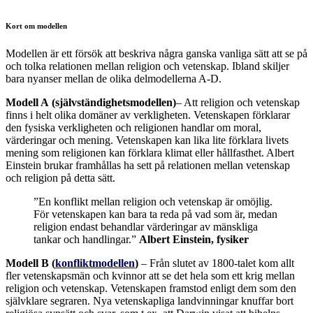
Kort om modellen
Modellen är ett försök att beskriva några ganska vanliga sätt att se på
och tolka relationen mellan religion och vetenskap. Ibland skiljer
bara nyanser mellan de olika delmodellerna A-D.
Modell A
(självständighetsmodellen)
– Att religion och vetenskap
finns i helt olika domäner av verkligheten. Vetenskapen förklarar
den fysiska verkligheten och religionen handlar om moral,
värderingar och mening. Vetenskapen kan lika lite förklara livets
mening som religionen kan förklara klimat eller hållfasthet. Albert
Einstein brukar framhållas ha sett på relationen mellan vetenskap
och religion på detta sätt.
”En konflikt mellan religion och vetenskap är omöjlig.
För vetenskapen kan bara ta reda på vad som är, medan
religion endast behandlar värderingar av mänskliga
tankar och handlingar.”
Albert Einstein, fysiker
Modell B (
konfliktmodellen
)
– Från slutet av 1800-talet kom allt
fler vetenskapsmän och kvinnor att se det hela som ett krig mellan
religion och vetenskap. Vetenskapen framstod enligt dem som den
självklare segraren. Nya vetenskapliga landvinningar knuffar bort