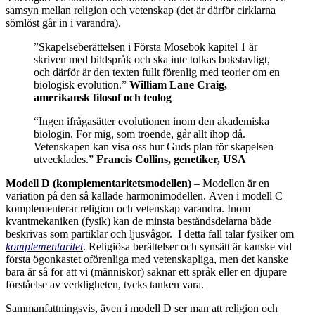
samsyn mellan religion och vetenskap (det är därför cirklarna
sömlöst går in i varandra).
”Skapelseberättelsen i Första Mosebok kapitel 1 är
skriven med bildspråk och ska inte tolkas bokstavligt,
och därför är den texten fullt förenlig med teorier om en
biologisk evolution.”
William Lane Craig,
amerikansk filosof och teolog
“Ingen ifrågasätter evolutionen inom den akademiska
biologin. För mig, som troende, går allt ihop då.
Vetenskapen kan visa oss hur Guds plan för skapelsen
utvecklades.”
Francis Collins, genetiker, USA
Modell D (komplementaritetsmodellen)
– Modellen är en
variation på den så kallade harmonimodellen. Även i modell C
komplementerar religion och vetenskap varandra. Inom
kvantmekaniken (fysik) kan de minsta beståndsdelarna både
beskrivas som partiklar och ljusvågor. I detta fall talar fysiker om
komplementaritet
. Religiösa berättelser och synsätt är kanske vid
första ögonkastet oförenliga med vetenskapliga, men det kanske
bara är så för att vi (människor) saknar ett språk eller en djupare
förståelse av verkligheten, tycks tanken vara.
Sammanfattningsvis, även i modell D ser man att religion och