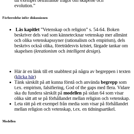
till exempel beträffande frågor om skapelse och
evolution.”
Förberedelse inför diskussionen
Läs kapitlet
”Vetenskap och religion” s. 54-64. Boken
beskriver dels vad som kännetecknar vetenskap mer allmänt
och olika vetenskapssyner (rationalism och empirism), dels
beskrivs också olika, företrädesvis kristet, färgade tankar om
skapelsen (
kreationism
och
intelligent design
).
Här är en länk till ett snabbtest på några av begreppen i texten
(
klicka här
)
Tänk särskilt på att kunna förstå och använda
begrepp
som
t.ex. empirism, falsifiering, God of the gaps med flera. Vidare
ska du fundera särskilt på
modellen
på sidan 64 som visar
olika sätt att se på förhållandet mellan religion och vetenskap.
Leta rätt på ett exempel från media som visar på förhållandet
mellan religion och vetenskap, t.ex. en tidningsartikel.
Modellen