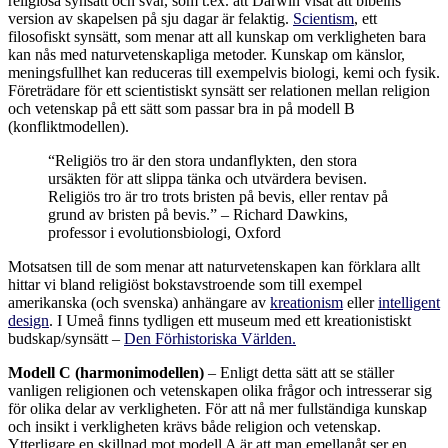
religiösa synsätt och svar, som t.ex. att Darwin visat att bibelns
version av skapelsen på sju dagar är felaktig.
Scientism
, ett
filosofiskt synsätt, som menar att all kunskap om verkligheten bara
kan nås med naturvetenskapliga metoder. Kunskap om känslor,
meningsfullhet kan reduceras till exempelvis biologi, kemi och fysik.
Företrädare för ett scientistiskt synsätt ser relationen mellan religion
och vetenskap på ett sätt som passar bra in på modell B
(konfliktmodellen).
“Religiös tro är den stora undanflykten, den stora
ursäkten för att slippa tänka och utvärdera bevisen.
Religiös tro är tro trots bristen på bevis, eller rentav på
grund av bristen på bevis.” – Richard Dawkins,
professor i evolutionsbiologi, Oxford
Motsatsen till de som menar att naturvetenskapen kan förklara allt
hittar vi bland religiöst bokstavstroende som till exempel
amerikanska (och svenska) anhängare av
kreationism
eller
intelligent
design
. I Umeå finns tydligen ett museum med ett kreationistiskt
budskap/synsätt –
Den Förhistoriska Världen.
Modell C (harmonimodellen)
– Enligt detta sätt att se ställer
vanligen religionen och vetenskapen olika frågor och intresserar sig
för olika delar av verkligheten. För att nå mer fullständiga kunskap
och insikt i verkligheten krävs både religion och vetenskap.
Ytterligare en skillnad mot modell A är att man emellanåt ser en