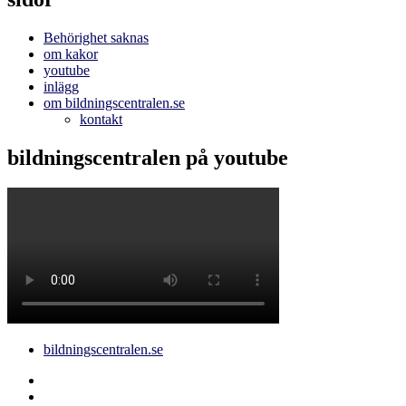
Behörighet saknas
om kakor
youtube
inlägg
om bildningscentralen.se
kontakt
bildningscentralen på youtube
bildningscentralen.se
Behörighet
saknas
bildningscentralen.se