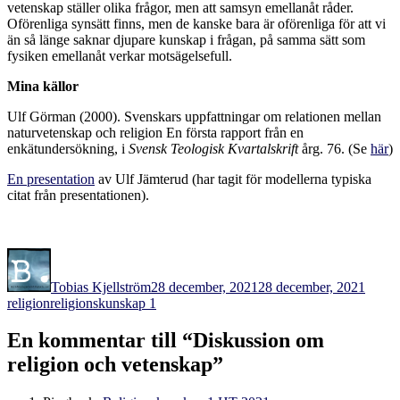
vetenskap ställer olika frågor, men att samsyn emellanåt råder.
Oförenliga synsätt finns, men de kanske bara är oförenliga för att vi
än så länge saknar djupare kunskap i frågan, på samma sätt som
fysiken emellanåt verkar motsägelsefull.
Mina källor
Ulf Görman (2000). Svenskars uppfattningar om relationen mellan
naturvetenskap och religion En första rapport från en
enkätundersökning, i
Svensk Teologisk Kvartalskrift
årg. 76. (Se
här
)
En presentation
av Ulf Jämterud (har tagit för modellerna typiska
citat från presentationen).
Författare
Publicerat
Kateg
den
Tobias Kjellström
28 december, 2021
28 december, 2021
Etiketter
religion
religionskunskap 1
En kommentar till “Diskussion om
religion och vetenskap”