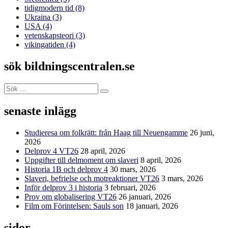
tidigmodern tid
(8)
Ukraina
(3)
USA
(4)
vetenskapsteori
(3)
vikingatiden
(4)
sök bildningscentralen.se
Sök
Sök
efter:
senaste inlägg
Studieresa om folkrätt: från Haag till Neuengamme
26 juni,
2026
Delprov 4 VT26
28 april, 2026
Uppgifter till delmoment om slaveri
8 april, 2026
Historia 1B och delprov 4
30 mars, 2026
Slaveri, befrielse och motreaktioner VT26
3 mars, 2026
Inför delprov 3 i historia
3 februari, 2026
Prov om globalisering VT26
26 januari, 2026
Film om Förintelsen: Sauls son
18 januari, 2026
sidor