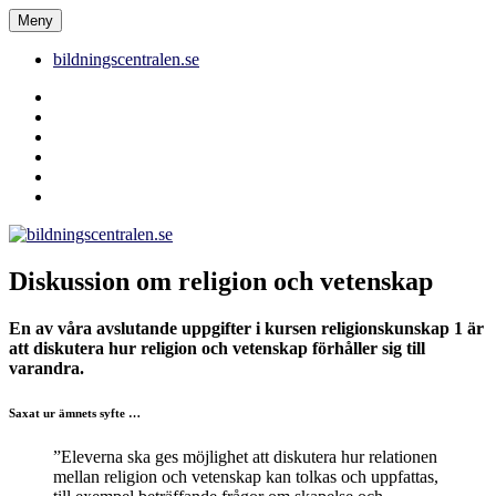
Hoppa
Meny
bildningscentralen.se
till
innehåll
bildningscentralen.se
Behörighet
saknas
bildningscentralen.se
om
kakor
youtube
inlägg
om
bildningscentralen.se
Diskussion om religion och vetenskap
En av våra avslutande uppgifter i kursen religionskunskap 1 är
att diskutera hur religion och vetenskap förhåller sig till
varandra.
Saxat ur ämnets syfte …
”Eleverna ska ges möjlighet att diskutera hur relationen
mellan religion och vetenskap kan tolkas och uppfattas,