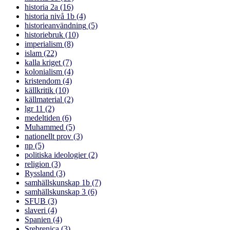
historia 2a
(16)
historia nivå 1b
(4)
historieanvändning
(5)
historiebruk
(10)
imperialism
(8)
islam
(22)
kalla kriget
(7)
kolonialism
(4)
kristendom
(4)
källkritik
(10)
källmaterial
(2)
lgr 11
(2)
medeltiden
(6)
Muhammed
(5)
nationellt prov
(3)
np
(5)
politiska ideologier
(2)
religion
(3)
Ryssland
(3)
samhällskunskap 1b
(7)
samhällskunskap 3
(6)
SFUB
(3)
slaveri
(4)
Spanien
(4)
Srebrenica
(3)