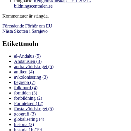
Pingback:
Religionskunskap 1 HT 2021 -
bildningscentralen.se
Kommentarer är stängda.
Inläggsnavigering
Föregående
Föregående
Förhör om EU
Nästa
inlägg:
Nästa
Skotten i Sarajevo
inlägg:
Etikettmoln
al-Andalus
(5)
Andalusien
(3)
andra världskriget
(5)
antiken
(4)
avkolonisering
(3)
begrepp
(7)
folkmord
(4)
forntiden
(3)
fortbildning
(2)
Förintelsen
(12)
första världskriget
(5)
geografi
(3)
globalisering
(4)
historia
(3)
historia 1b
(19)