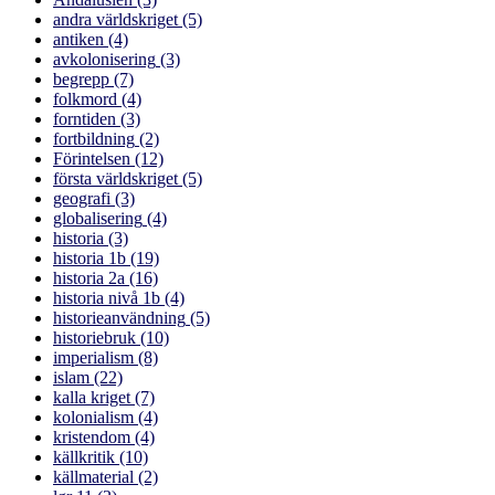
andra världskriget
(5)
antiken
(4)
avkolonisering
(3)
begrepp
(7)
folkmord
(4)
forntiden
(3)
fortbildning
(2)
Förintelsen
(12)
första världskriget
(5)
geografi
(3)
globalisering
(4)
historia
(3)
historia 1b
(19)
historia 2a
(16)
historia nivå 1b
(4)
historieanvändning
(5)
historiebruk
(10)
imperialism
(8)
islam
(22)
kalla kriget
(7)
kolonialism
(4)
kristendom
(4)
källkritik
(10)
källmaterial
(2)