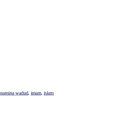
orier
Etiketter
on
amina wadud
,
imam
,
islam