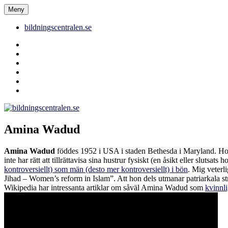
Hoppa
Meny
bildningscentralen.se
till
innehåll
bildningscentralen.se
Behörighet
saknas
bildningscentralen.se
om
kakor
youtube
inlägg
om
bildningscentralen.se
Amina Wadud
Amina Wadud
föddes 1952 i USA i staden Bethesda i Maryland. Hon 
inte har rätt att tillrättavisa sina hustrur fysiskt (en åsikt eller slut
kontroversiellt) som män (desto mer kontroversiellt) i bön
. Mig veterl
Jihad – Women’s reform in Islam”. Att hon dels utmanar patriarkala stru
Wikipedia har intressanta artiklar om såväl Amina Wadud som
kvinnl