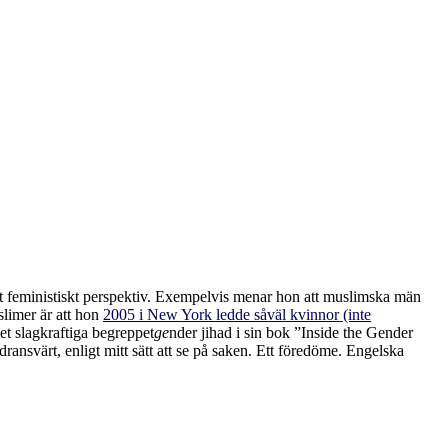
tt feministiskt perspektiv. Exempelvis menar hon att muslimska män
uslimer är att hon
2005 i New York ledde såväl kvinnor (inte
t slagkraftiga begreppet
ge
nder jihad i sin bok ”Inside the Gender
ransvärt, enligt mitt sätt att se på saken. Ett föredöme. Engelska