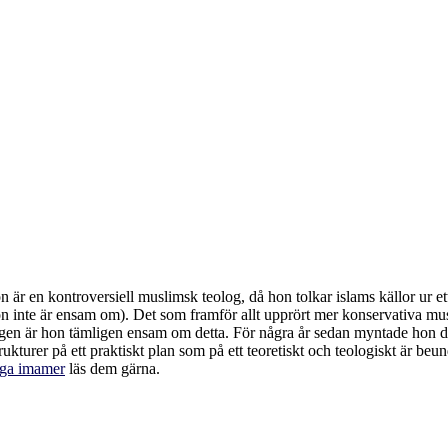
är en kontroversiell muslimsk teolog, då hon tolkar islams källor ur e
sats hon inte är ensam om). Det som framför allt upprört mer konservativa m
igen är hon tämligen ensam om detta.
För några år sedan myntade hon de
kturer på ett praktiskt plan som på ett teoretiskt och teologiskt är beund
iga imamer
läs dem gärna.