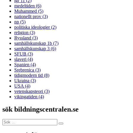
lgr 11
(2)
medeltiden
(6)
Muhammed
(5)
nationellt prov
(3)
np
(5)
politiska ideologier
(2)
religion
(3)
Ryssland
(3)
samhällskunskap 1b
(7)
samhällskunskap 3
(6)
SFUB
(3)
slaveri
(4)
Spanien
(4)
Srebrenica
(3)
tidigmodern tid
(8)
Ukraina
(3)
USA
(4)
vetenskapsteori
(3)
vikingatiden
(4)
sök bildningscentralen.se
Sök
Sök
efter: