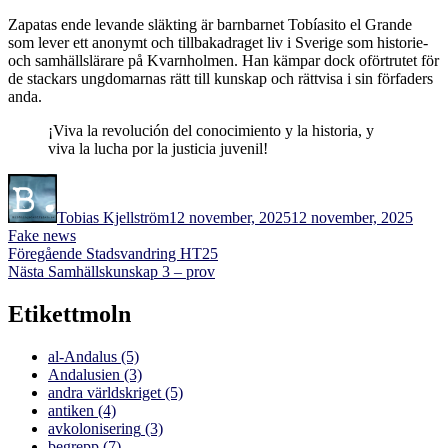
Zapatas ende levande släkting är barnbarnet Tobíasito el Grande
som lever ett anonymt och tillbakadraget liv i Sverige som historie-
och samhällslärare på Kvarnholmen. Han kämpar dock oförtrutet för
de stackars ungdomarnas rätt till kunskap och rättvisa i sin förfaders
anda.
¡Viva la revolución del conocimiento y la historia, y
viva la lucha por la justicia juvenil!
Författare
Publicerat
Kateg
den
Tobias Kjellström
12 november, 2025
12 november, 2025
Fake news
Inläggsnavigering
Föregående
Föregående
Stadsvandring HT25
Nästa
inlägg:
Nästa
Samhällskunskap 3 – prov
inlägg:
Etikettmoln
al-Andalus
(5)
Andalusien
(3)
andra världskriget
(5)
antiken
(4)
avkolonisering
(3)
begrepp
(7)