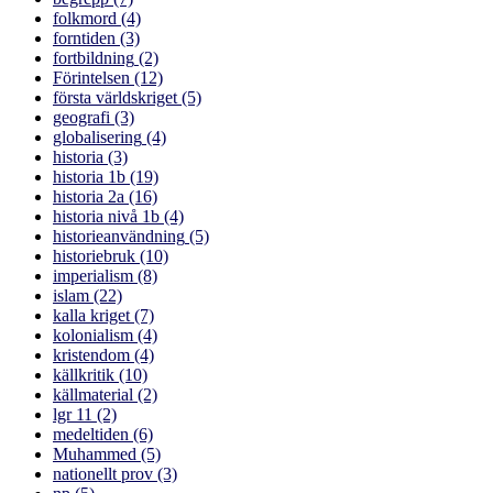
folkmord
(4)
forntiden
(3)
fortbildning
(2)
Förintelsen
(12)
första världskriget
(5)
geografi
(3)
globalisering
(4)
historia
(3)
historia 1b
(19)
historia 2a
(16)
historia nivå 1b
(4)
historieanvändning
(5)
historiebruk
(10)
imperialism
(8)
islam
(22)
kalla kriget
(7)
kolonialism
(4)
kristendom
(4)
källkritik
(10)
källmaterial
(2)
lgr 11
(2)
medeltiden
(6)
Muhammed
(5)
nationellt prov
(3)