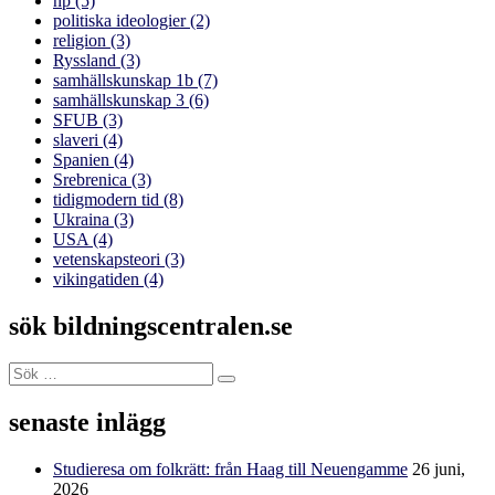
np
(5)
politiska ideologier
(2)
religion
(3)
Ryssland
(3)
samhällskunskap 1b
(7)
samhällskunskap 3
(6)
SFUB
(3)
slaveri
(4)
Spanien
(4)
Srebrenica
(3)
tidigmodern tid
(8)
Ukraina
(3)
USA
(4)
vetenskapsteori
(3)
vikingatiden
(4)
sök bildningscentralen.se
Sök
Sök
efter:
senaste inlägg
Studieresa om folkrätt: från Haag till Neuengamme
26 juni,
2026