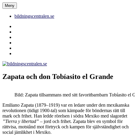
Hoppa
Meny
bildningscentralen.se
till
innehåll
bildningscentralen.se
Behörighet
saknas
bildningscentralen.se
om
kakor
youtube
inlägg
om
bildningscentralen.se
Zapata och don Tobíasito el Grande
Bild: Zapata tillsammans med sitt favoritbarnbarn Tobíasito el 
Emiliano Zapata (1879–1919) var en ledare under den mexikanska
revolutionen (tidigt 1900-tal) som kämpade för böndernas rätt till
mark och frihet. Han ledde rörelsen i södra Mexiko med slagordet
”Tierra y libertad”
– jord och frihet. Zapata blev en symbol för
rättvisa, motstånd mot förtryck och kampen för självständighet och
social jämlikhet i Mexiko.