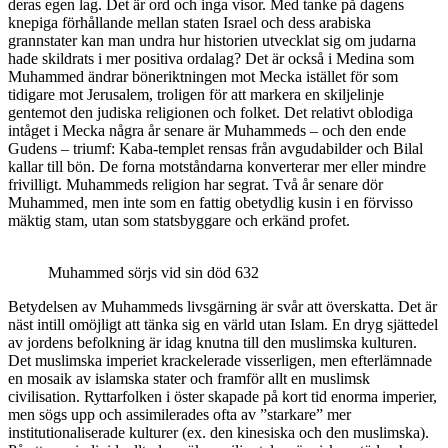
deras egen lag. Det är ord och inga visor. Med tanke på dagens
knepiga förhållande mellan staten Israel och dess arabiska
grannstater kan man undra hur historien utvecklat sig om judarna
hade skildrats i mer positiva ordalag? Det är också i Medina som
Muhammed ändrar böneriktningen mot Mecka istället för som
tidigare mot Jerusalem, troligen för att markera en skiljelinje
gentemot den judiska religionen och folket. Det relativt oblodiga
intåget i Mecka några år senare är Muhammeds – och den ende
Gudens – triumf: Kaba-templet rensas från avgudabilder och Bilal
kallar till bön. De forna motståndarna konverterar mer eller mindre
frivilligt. Muhammeds religion har segrat. Två år senare dör
Muhammed, men inte som en fattig obetydlig kusin i en förvisso
mäktig stam, utan som statsbyggare och erkänd profet.
Muhammed sörjs vid sin död 632
Betydelsen av Muhammeds livsgärning är svår att överskatta. Det är
näst intill omöjligt att tänka sig en värld utan Islam. En dryg sjättedel
av jordens befolkning är idag knutna till den muslimska kulturen.
Det muslimska imperiet krackelerade visserligen, men efterlämnade
en mosaik av islamska stater och framför allt en muslimsk
civilisation. Ryttarfolken i öster skapade på kort tid enorma imperier,
men sögs upp och assimilerades ofta av ”starkare” mer
institutionaliserade kulturer (ex. den kinesiska och den muslimska).