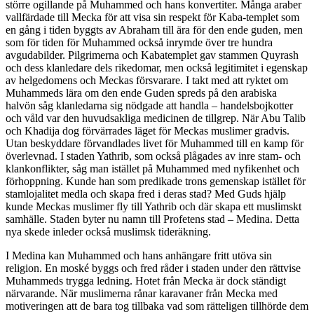
större ogillande på Muhammed och hans konvertiter. Många araber
vallfärdade till Mecka för att visa sin respekt för Kaba-templet som
en gång i tiden byggts av Abraham till ära för den ende guden, men
som för tiden för Muhammed också inrymde över tre hundra
avgudabilder. Pilgrimerna och Kabatemplet gav stammen Quyrash
och dess klanledare dels rikedomar, men också legitimitet i egenskap
av helgedomens och Meckas försvarare. I takt med att ryktet om
Muhammeds lära om den ende Guden spreds på den arabiska
halvön såg klanledarna sig nödgade att handla – handelsbojkotter
och våld var den huvudsakliga medicinen de tillgrep. När Abu Talib
och Khadija dog förvärrades läget för Meckas muslimer gradvis.
Utan beskyddare förvandlades livet för Muhammed till en kamp för
överlevnad. I staden Yathrib, som också plågades av inre stam- och
klankonflikter, såg man istället på Muhammed med nyfikenhet och
förhoppning. Kunde han som predikade trons gemenskap istället för
stamlojalitet medla och skapa fred i deras stad? Med Guds hjälp
kunde Meckas muslimer fly till Yathrib och där skapa ett muslimskt
samhälle. Staden byter nu namn till Profetens stad – Medina. Detta
nya skede inleder också muslimsk tideräkning.
I Medina kan Muhammed och hans anhängare fritt utöva sin
religion. En moské byggs och fred råder i staden under den rättvise
Muhammeds trygga ledning. Hotet från Mecka är dock ständigt
närvarande. När muslimerna rånar karavaner från Mecka med
motiveringen att de bara tog tillbaka vad som rätteligen tillhörde dem