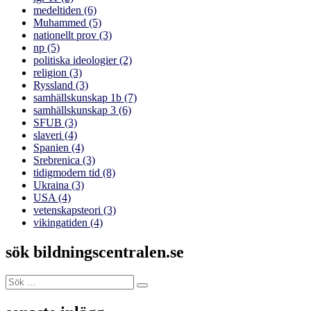
medeltiden
(6)
Muhammed
(5)
nationellt prov
(3)
np
(5)
politiska ideologier
(2)
religion
(3)
Ryssland
(3)
samhällskunskap 1b
(7)
samhällskunskap 3
(6)
SFUB
(3)
slaveri
(4)
Spanien
(4)
Srebrenica
(3)
tidigmodern tid
(8)
Ukraina
(3)
USA
(4)
vetenskapsteori
(3)
vikingatiden
(4)
sök bildningscentralen.se
Sök
Sök
efter: