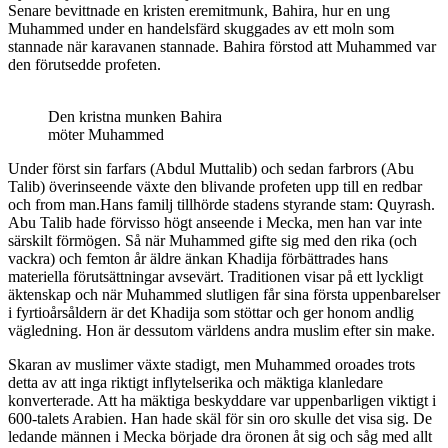
Senare bevittnade en kristen eremitmunk, Bahira, hur en ung
Muhammed under en handelsfärd skuggades av ett moln som
stannade när karavanen stannade. Bahira förstod att Muhammed var
den förutsedde profeten.
Den kristna munken Bahira
möter Muhammed
Under först sin farfars (Abdul Muttalib) och sedan farbrors (Abu
Talib) överinseende växte den blivande profeten upp till en redbar
och from man.Hans familj tillhörde stadens styrande stam: Quyrash.
Abu Talib hade förvisso högt anseende i Mecka, men han var inte
särskilt förmögen. Så när Muhammed gifte sig med den rika (och
vackra) och femton år äldre änkan Khadija förbättrades hans
materiella förutsättningar avsevärt. Traditionen visar på ett lyckligt
äktenskap och när Muhammed slutligen får sina första uppenbarelser
i fyrtioårsåldern är det Khadija som stöttar och ger honom andlig
vägledning. Hon är dessutom världens andra muslim efter sin make.
Skaran av muslimer växte stadigt, men Muhammed oroades trots
detta av att inga riktigt inflytelserika och mäktiga klanledare
konverterade. Att ha mäktiga beskyddare var uppenbarligen viktigt i
600-talets Arabien. Han hade skäl för sin oro skulle det visa sig. De
ledande männen i Mecka började dra öronen åt sig och såg med allt