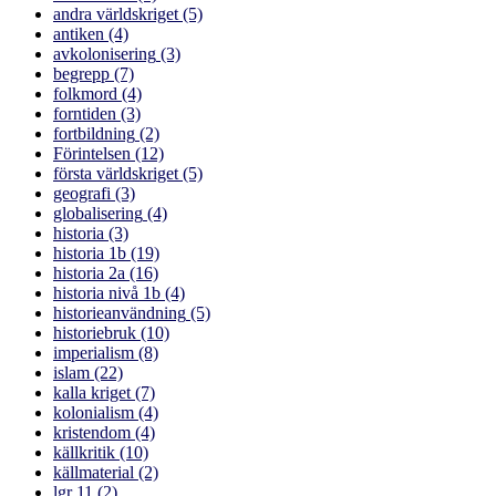
andra världskriget
(5)
antiken
(4)
avkolonisering
(3)
begrepp
(7)
folkmord
(4)
forntiden
(3)
fortbildning
(2)
Förintelsen
(12)
första världskriget
(5)
geografi
(3)
globalisering
(4)
historia
(3)
historia 1b
(19)
historia 2a
(16)
historia nivå 1b
(4)
historieanvändning
(5)
historiebruk
(10)
imperialism
(8)
islam
(22)
kalla kriget
(7)
kolonialism
(4)
kristendom
(4)
källkritik
(10)
källmaterial
(2)
lgr 11
(2)