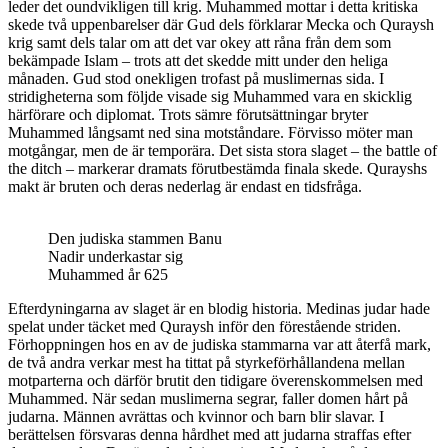
leder det oundvikligen till krig. Muhammed mottar i detta kritiska
skede två uppenbarelser där Gud dels förklarar Mecka och Quraysh
krig samt dels talar om att det var okey att råna från dem som
bekämpade Islam – trots att det skedde mitt under den heliga
månaden. Gud stod onekligen trofast på muslimernas sida. I
stridigheterna som följde visade sig Muhammed vara en skicklig
härförare och diplomat. Trots sämre förutsättningar bryter
Muhammed långsamt ned sina motståndare. Förvisso möter man
motgångar, men de är temporära. Det sista stora slaget – the battle of
the ditch – markerar dramats förutbestämda finala skede. Qurayshs
makt är bruten och deras nederlag är endast en tidsfråga.
Den judiska stammen Banu
Nadir underkastar sig
Muhammed år 625
Efterdyningarna av slaget är en blodig historia. Medinas judar hade
spelat under täcket med Quraysh inför den förestående striden.
Förhoppningen hos en av de judiska stammarna var att återfå mark,
de två andra verkar mest ha tittat på styrkeförhållandena mellan
motparterna och därför brutit den tidigare överenskommelsen med
Muhammed. När sedan muslimerna segrar, faller domen hårt på
judarna. Männen avrättas och kvinnor och barn blir slavar. I
berättelsen försvaras denna hårdhet med att judarna straffas efter