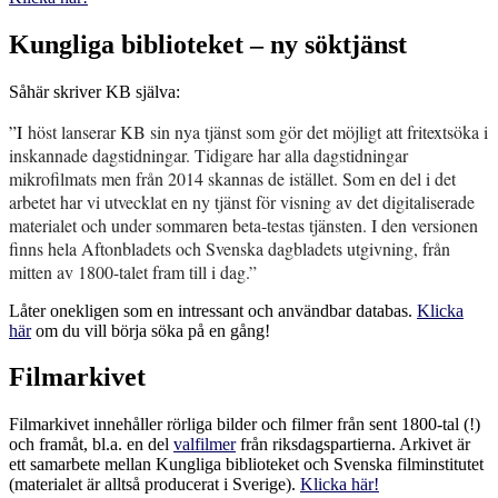
Kungliga biblioteket – ny söktjänst
Såhär skriver KB själva:
”I
höst lanserar KB sin nya tjänst som gör det möjligt att fritextsöka i
inskannade dagstidningar. Tidigare har alla dagstidningar
mikrofilmats men från 2014 skannas de istället. Som en del i det
arbetet har vi utvecklat en ny tjänst för visning av det digitaliserade
materialet och under sommaren beta-testas tjänsten. I den versionen
finns hela Aftonbladets och Svenska dagbladets utgivning, från
mitten av 1800-talet fram till i dag.”
Låter onekligen som en intressant och användbar databas.
Klicka
här
om du vill börja söka på en gång!
Filmarkivet
Filmarkivet innehåller rörliga bilder och filmer från sent 1800-tal (!)
och framåt, bl.a. en del
valfilmer
från riksdagspartierna. Arkivet är
ett samarbete mellan Kungliga biblioteket och Svenska filminstitutet
(materialet är alltså producerat i Sverige).
Klicka här!