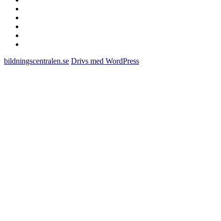
saknas
bildningscentralen.se
om
kakor
youtube
inlägg
om
bildningscentralen.se
bildningscentralen.se
Drivs med WordPress