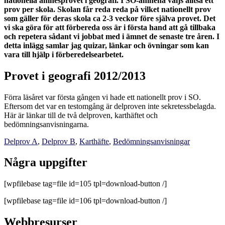
nationella ämnesprovet i geografi. I SO-ämnena väljs alltså ett
prov per skola. Skolan får reda reda på vilket nationellt prov
som gäller för deras skola ca 2-3 veckor före själva provet. Det
vi ska göra för att förbereda oss är i första hand att gå tillbaka
och repetera sådant vi jobbat med i ämnet de senaste tre åren. I
detta inlägg samlar jag quizar, länkar och övningar som kan
vara till hjälp i förberedelsearbetet.
Provet i geografi 2012/2013
Förra läsåret var första gången vi hade ett nationellt prov i SO.
Eftersom det var en testomgång är delproven inte sekretessbelagda.
Här är länkar till de två delproven, karthäftet och
bedömningsanvisningarna.
Delprov A
,
Delprov B
,
Karthäfte
,
Bedömningsanvisningar
Några uppgifter
[wpfilebase tag=file id=105 tpl=download-button /]
[wpfilebase tag=file id=106 tpl=download-button /]
Webbresurser