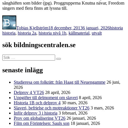
sånghäften som bilder (jpg). Proggrupperna Knutna nävar, Freedom
singers med flera finns att lyssna till.
Författare
Publicerat
Kategorie
Eti
den
Tobias Kjellström
18 december, 2013
6 januari, 2026
historia
historia
,
historia 2a
,
historia nivå 1b
,
källmaterial
,
utvalt
sök bildningscentralen.se
Sök
Sök
efter:
senaste inlägg
Studieresa om folkrätt: från Haag till Neuengamme
26 juni,
2026
Delprov 4 VT26
28 april, 2026
Uppgifter till delmoment om slaveri
8 april, 2026
Historia 1B och delprov 4
30 mars, 2026
Slaveri, befrielse och motreaktioner VT26
3 mars, 2026
Inför delprov 3 i historia
3 februari, 2026
Prov om globalisering VT26
26 januari, 2026
Film om Förintelsen: Sauls son
18 januari, 2026