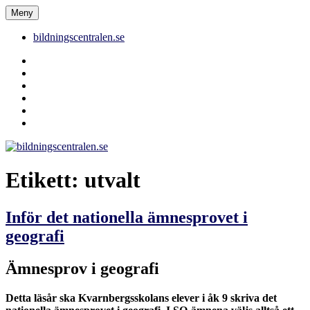
Hoppa
Meny
bildningscentralen.se
till
innehåll
bildningscentralen.se
Behörighet
saknas
bildningscentralen.se
om
kakor
youtube
inlägg
om
bildningscentralen.se
Etikett:
utvalt
Inför det nationella ämnesprovet i
geografi
Ämnesprov i geografi
Detta läsår ska Kvarnbergsskolans elever i åk 9 skriva det