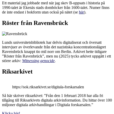
Ett material jag jobbade med när jag skev B-uppsats i historia på
1990-talet är Ekenäs stads domböcker från 1600-talet. Numer finns
de inte endast i bokform utan också på nätet (se
här
).
Röster från Ravensbrück
Lunds universitetsbibliotek har delvis digitaliserat och översatt
intervjuer av överlevande från det nazistiska koncentrationslägret
Ravensbrück knappt tio mil norr om Berlin. Arkivet hette tidigare
”Röster från Ravenbrück”, men nu (2025) tycks arkivet uppgått i ett
större arkiv:
Witnessing genocide
.
Riksarkivet
https://sok.riksarkivet.se/digitala-forskarsalen
Så här skriver riksarkivet: ”Från den 1 februari 2018 har alla fri
tillgång till Riksarkivets digitala arkivinformation. Du hittar över 100
miljoner digitala arkivhandlingar i Digitala forskarsalen.”
Klicka här!