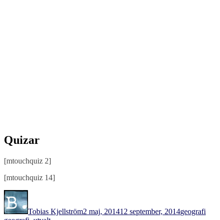
Quizar
[mtouchquiz 2]
[mtouchquiz 14]
Författare
Publicerat
Kategorier
Etike
den
Tobias Kjellström
2 maj, 2014
12 september, 2014
geografi