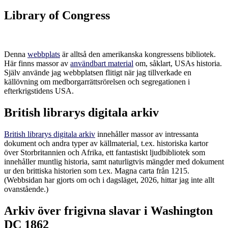
Library of Congress
Denna
webbplats
är alltså den amerikanska kongressens bibliotek.
Här finns massor av
användbart material
om, såklart, USAs historia.
Själv använde jag webbplatsen flitigt när jag tillverkade en
källövning om medborgarrättsrörelsen och segregationen i
efterkrigstidens USA.
British librarys digitala arkiv
British librarys digitala arkiv
innehåller massor av intressanta
dokument och andra typer av källmaterial, t.ex. historiska kartor
över Storbritannien och Afrika, ett fantastiskt ljudbibliotek som
innehåller muntlig historia, samt naturligtvis mängder med dokument
ur den brittiska historien som t.ex. Magna carta från 1215.
(Webbsidan har gjorts om och i dagsläget, 2026, hittar jag inte allt
ovanstående.)
Arkiv över frigivna slavar i Washington
DC 1862