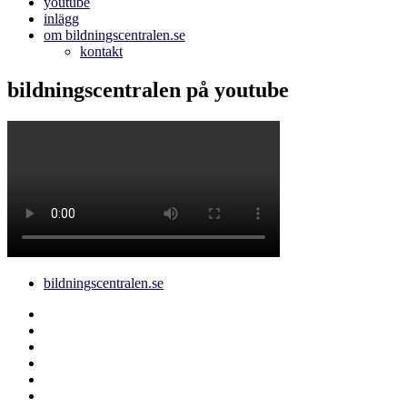
youtube
inlägg
om bildningscentralen.se
kontakt
bildningscentralen på youtube
bildningscentralen.se
Behörighet
saknas
bildningscentralen.se
om
kakor
youtube
inlägg
om