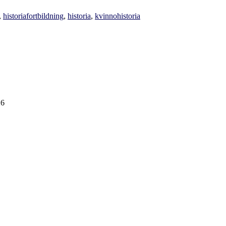
,
historia
fortbildning
,
historia
,
kvinnohistoria
26