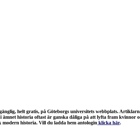
llgänglig, helt gratis, på Göteborgs universitets webbplats. Artikl
 ämnet historia oftast är ganska dåliga på att lyfta fram kvinnor 
k modern historia. Vill du ladda hem antologin
klicka här
.
Etiketter