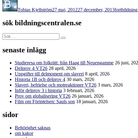
den
Tobias Kjellström
27 maj, 2012
27 december, 2013
fortbildning
sök bildningscentralen.se
Sök
Sök
efter:
senaste inlägg
Studieresa om folkrätt: från Haag till Neuengamme
26 juni, 20
Delprov 4 VT26
28 april, 2026
Uppgifter till delmoment om slaveri
8 april, 2026
Historia 1B och delprov 4
30 mars, 2026
Slaveri, befrielse och motreaktioner VT26
3 mars, 2026
Inför delprov 3 i historia
3 februari, 2026
Prov om globalisering VT26
26 januari, 2026
Film om Förintelsen: Sauls son
18 januari, 2026
sidor
Behörighet saknas
om kakor