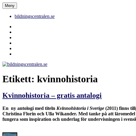
Hoppa
Meny
bildningscentralen.se
till
innehåll
bildningscentralen.se
Behörighet
saknas
bildningscentralen.se
om
kakor
youtube
inlägg
om
bildningscentralen.se
Etikett:
kvinnohistoria
Kvinnohistoria – gratis antalogi
En ny antologi med titeln
Kvinnohistoria i Sverige
(2011) finns ti
Christina Florin och Ulla Wikander. Med tanke på att läromedel i
fungera som inspiration och underlag för undervisningen i svens
Författare
Publicerat
Kategorier