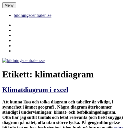
Hoppa
Meny
bildningscentralen.se
till
innehåll
bildningscentralen.se
Behörighet
saknas
bildningscentralen.se
om
kakor
youtube
inlägg
om
bildningscentralen.se
Etikett:
klimatdiagram
Klimatdiagram i excel
Att kunna läsa och tolka diagram och tabeller är viktigt, i
synnerhet i ämnet geografi . Några diagram återkommer
ständigt i undervisningen; klimat- och befolkningsdiagram.
Ofta har jag suttit timtals och letat relevanta (och helst snygga)
diagram på nätet, ofta utan större lycka. På geografitorget.se
hittade jag en bra beskrivning (den funkar) hur man gör
egna