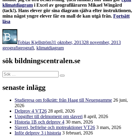
klimatdiagram
i Excel av geografiläraren Mikael Wingård
(tack!). Hans elever gör sina diagram själva efter instruktionen,
mina något yngre elever får en mall de kan utgå från.
Fortsätt
”Klimatdiagram
läsa
i
Författare
Publicerat
Kategor
excel”
den
Tobias Kjellström
31 oktober, 2013
28 november, 2013
Etiketter
geografi
geografi
,
klimatdiagram
sök bildningscentralen.se
Sök
Sök
efter:
senaste inlägg
Studieresa om folkrätt: från Haag till Neuengamme
26 juni,
2026
Delprov 4 VT26
28 april, 2026
Uppgifter till delmoment om slaveri
8 april, 2026
Historia 1B och delprov 4
30 mars, 2026
Slaveri, befrielse och motreaktioner VT26
3 mars, 2026
Inför delprov 3 i historia
3 februari, 2026