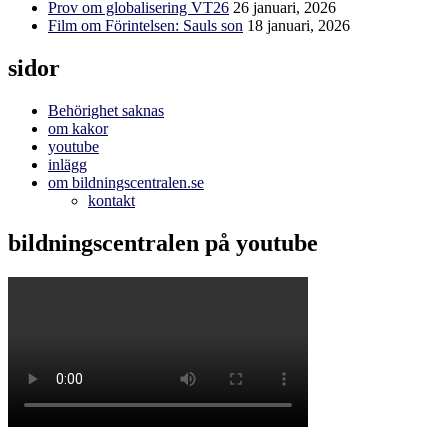
Prov om globalisering VT26
26 januari, 2026
Film om Förintelsen: Sauls son
18 januari, 2026
sidor
Behörighet saknas
om kakor
youtube
inlägg
om bildningscentralen.se
kontakt
bildningscentralen på youtube