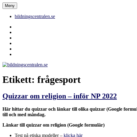
Hoppa
Meny
bildningscentralen.se
till
innehåll
bildningscentralen.se
Behörighet
saknas
bildningscentralen.se
om
kakor
youtube
inlägg
om
bildningscentralen.se
Etikett:
frågesport
Quizzar om religion – inför NP 2022
Här hittar du quizzar och länkar till olika quizzar (Google formu
till och med måndag.
Länkar till quizzar om religion (Google formulär)
Test på etiska modeller –
klicka här