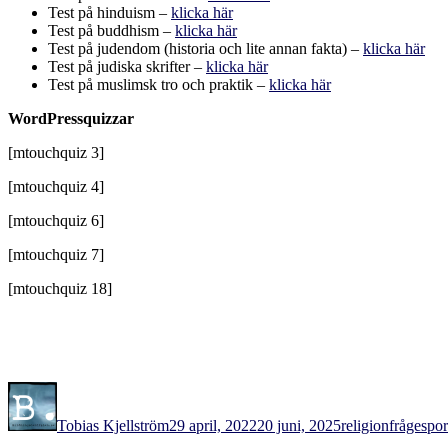
Test på hinduism –
klicka här
Test på buddhism –
klicka här
Test på judendom (historia och lite annan fakta) –
klicka här
Test på judiska skrifter –
klicka här
Test på muslimsk tro och praktik –
klicka här
WordPressquizzar
[mtouchquiz 3]
[mtouchquiz 4]
[mtouchquiz 6]
[mtouchquiz 7]
[mtouchquiz 18]
Författare
Publicerat
Kategorier
Etiketter
den
Tobias Kjellström
29 april, 2022
20 juni, 2025
religion
frågespor