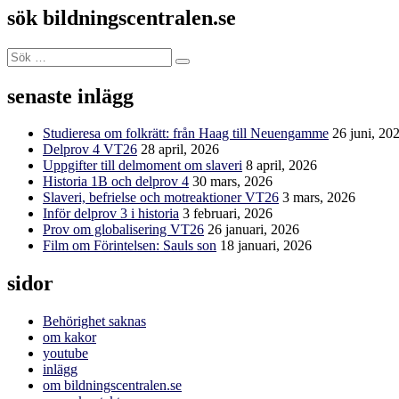
sök bildningscentralen.se
Sök
Sök
efter:
senaste inlägg
Studieresa om folkrätt: från Haag till Neuengamme
26 juni, 20
Delprov 4 VT26
28 april, 2026
Uppgifter till delmoment om slaveri
8 april, 2026
Historia 1B och delprov 4
30 mars, 2026
Slaveri, befrielse och motreaktioner VT26
3 mars, 2026
Inför delprov 3 i historia
3 februari, 2026
Prov om globalisering VT26
26 januari, 2026
Film om Förintelsen: Sauls son
18 januari, 2026
sidor
Behörighet saknas
om kakor
youtube
inlägg
om bildningscentralen.se