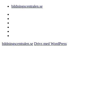
bildningscentralen.se
Behörighet
saknas
bildningscentralen.se
om
kakor
youtube
inlägg
om
bildningscentralen.se
bildningscentralen.se
Drivs med WordPress