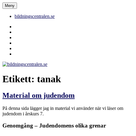
Hoppa
Meny
bildningscentralen.se
till
innehåll
bildningscentralen.se
Behörighet
saknas
bildningscentralen.se
om
kakor
youtube
inlägg
om
bildningscentralen.se
Etikett:
tanak
Material om judendom
På denna sida lägger jag in material vi använder när vi läser om
judendom i årskurs 7.
Genomgång – Judendomens olika grenar