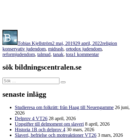
Författare
Publicerat
Kategorier
Etiketter
den
Tobias Kjellström
2 maj, 2019
29 april, 2022
religion
konservativ judendom
,
midrash
,
ortodox judendom
,
till
reformjudendom
,
talmud
,
tanak
,
tora
1 kommentar
Material
om
sök bildningscentralen.se
judendom
Sök
Sök
efter:
senaste inlägg
Studieresa om folkrätt: från Haag till Neuengamme
26 juni,
2026
Delprov 4 VT26
28 april, 2026
Uppgifter till delmoment om slaveri
8 april, 2026
Historia 1B och delprov 4
30 mars, 2026
Slaveri, befrielse och motreaktioner VT26
3 mars, 2026