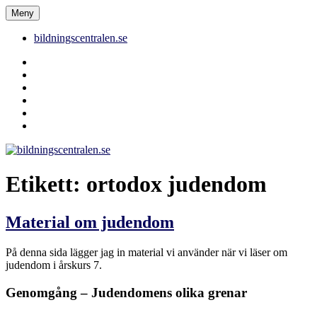
Hoppa
Meny
bildningscentralen.se
till
innehåll
bildningscentralen.se
Behörighet
saknas
bildningscentralen.se
om
kakor
youtube
inlägg
om
bildningscentralen.se
Etikett:
ortodox judendom
Material om judendom
På denna sida lägger jag in material vi använder när vi läser om
judendom i årskurs 7.
Genomgång – Judendomens olika grenar