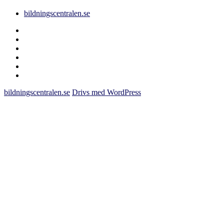
bildningscentralen.se
Behörighet
saknas
bildningscentralen.se
om
kakor
youtube
inlägg
om
bildningscentralen.se
bildningscentralen.se
Drivs med WordPress