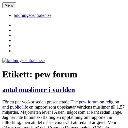
Hoppa
Meny
bildningscentralen.se
till
innehåll
bildningscentralen.se
Behörighet
saknas
bildningscentralen.se
om
kakor
youtube
inlägg
om
bildningscentralen.se
Etikett:
pew forum
antal muslimer i världen
För ett par veckor sedan presenterade
The pew forum on religion
and public life
en rapport som uppskattar världens muslimer till 1,57
miljarder. Majoriteten lever i Asien, något som är känt sedan länge.
Jag har inte hunnit skaffa mig en uppfattning om rapporten är
tillförlitlig, men att det måste vara svårt att reda ut är givet. Vem
räknas som muslim? och i Sverige får exempelvis SCB inte