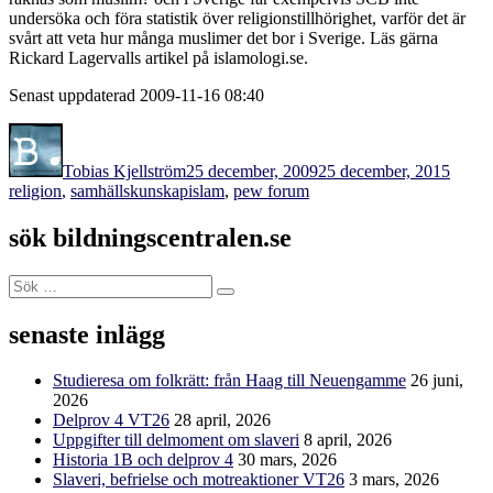
undersöka och föra statistik över religionstillhörighet, varför det är
svårt att veta hur många muslimer det bor i Sverige. Läs gärna
Rickard Lagervalls artikel på islamologi.se.
Senast uppdaterad 2009-11-16 08:40
Författare
Publicerat
Kateg
den
Tobias Kjellström
25 december, 2009
25 december, 2015
Etiketter
religion
,
samhällskunskap
islam
,
pew forum
sök bildningscentralen.se
Sök
Sök
efter:
senaste inlägg
Studieresa om folkrätt: från Haag till Neuengamme
26 juni,
2026
Delprov 4 VT26
28 april, 2026
Uppgifter till delmoment om slaveri
8 april, 2026
Historia 1B och delprov 4
30 mars, 2026
Slaveri, befrielse och motreaktioner VT26
3 mars, 2026