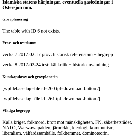
Islamiska statens härjningar, eventuella gasledningar i
Östersjön mm.
Grovplanering
The table with ID 6 not exists.
Prov- och testdatum
vecka 7 2017-02-17 prov: historisk referensram + begrepp
vecka 8 2017-02-24 test: källkritik + historieanvändning
Kunskapskrav och grovplanerin
[wpfilebase tag=file id=260 tpl=download-button /]
[wpfilebase tag=file id=261 tpl=download-button /]
Viktiga begrepp
Kalla kriget, folkmord, brott mot mänskligheten, FN, säkerhetsrådet,
NATO, Warszawapakten, järnridån, ideologi, kommunism,
liberalism, välfärdssamhälle, folkhemmet, dominoteorin,