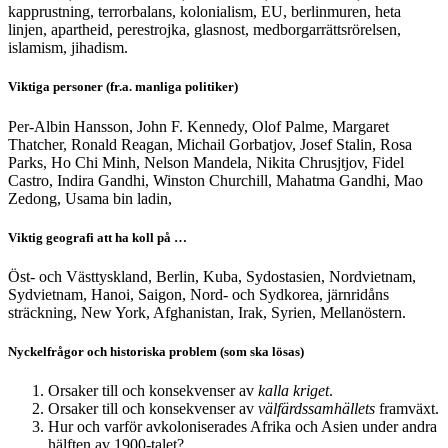
kapprustning, terrorbalans, kolonialism, EU, berlinmuren, heta
linjen, apartheid, perestrojka, glasnost, medborgarrättsrörelsen,
islamism, jihadism.
Viktiga personer (fr.a. manliga politiker)
Per-Albin Hansson, John F. Kennedy, Olof Palme, Margaret
Thatcher, Ronald Reagan, Michail Gorbatjov, Josef Stalin, Rosa
Parks, Ho Chi Minh, Nelson Mandela, Nikita Chrusjtjov, Fidel
Castro, Indira Gandhi, Winston Churchill, Mahatma Gandhi, Mao
Zedong, Usama bin ladin,
Viktig geografi att ha koll på …
Öst- och Västtyskland, Berlin, Kuba, Sydostasien, Nordvietnam,
Sydvietnam, Hanoi, Saigon, Nord- och Sydkorea, järnridåns
sträckning, New York, Afghanistan, Irak, Syrien, Mellanöstern.
Nyckelfrågor och historiska problem (som ska lösas)
Orsaker till och konsekvenser av
kalla kriget
.
Orsaker till och konsekvenser av
välfärdssamhällets
framväxt.
Hur och varför avkoloniserades Afrika och Asien under andra
hälften av 1900-talet?