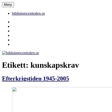
Hoppa
Meny
bildningscentralen.se
till
innehåll
bildningscentralen.se
Behörighet
saknas
bildningscentralen.se
om
kakor
youtube
inlägg
om
bildningscentralen.se
Etikett:
kunskapskrav
Efterkrigstiden 1945-2005