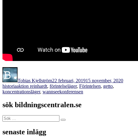
Författare
Publicerat
Kategor
den
Tobias Kjellström
22 februari, 2019
15 november, 2020
Etiketter
historia
aktion reinhardt
,
förintelseläger
,
Förintelsen
,
getto
,
koncentrationsläger
,
wannseekonferensen
sök bildningscentralen.se
Sök
Sök
efter:
senaste inlägg