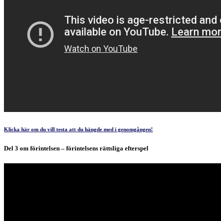
Klicka här om du vill testa att du hängde med i genomgången!
Del 3 om förintelsen – förintelsens rättsliga efterspel