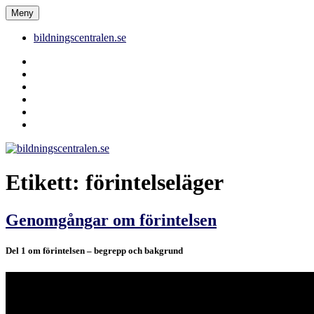
Hoppa
Meny
bildningscentralen.se
till
innehåll
bildningscentralen.se
Behörighet
saknas
bildningscentralen.se
om
kakor
youtube
inlägg
om
bildningscentralen.se
Etikett:
förintelseläger
Genomgångar om förintelsen
Del 1 om förintelsen – begrepp och bakgrund