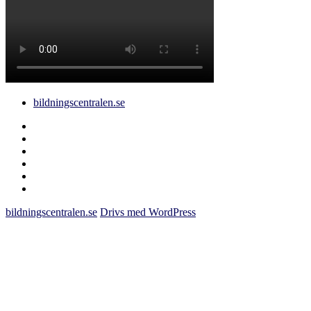
bildningscentralen.se
Behörighet
saknas
bildningscentralen.se
om
kakor
youtube
inlägg
om
bildningscentralen.se
bildningscentralen.se
Drivs med WordPress