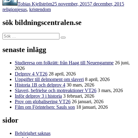
Tobias Kjellström
25 november, 2015
7 december, 2015
Etiketter
religion
jesus
,
kristendom
sök bildningscentralen.se
Sök
Sök
efter:
senaste inlägg
Studieresa om folkrätt: från Haag till Neuengamme
26 juni,
2026
Delprov 4 VT26
28 april, 2026
Uppgifter till delmoment om slaveri
8 april, 2026
Historia 1B och delprov 4
30 mars, 2026
Slaveri, befrielse och motreaktioner VT26
3 mars, 2026
Inför delprov 3 i historia
3 februari, 2026
Prov om globalisering VT26
26 januari, 2026
Film om Förintelsen: Sauls son
18 januari, 2026
sidor
Behörighet saknas