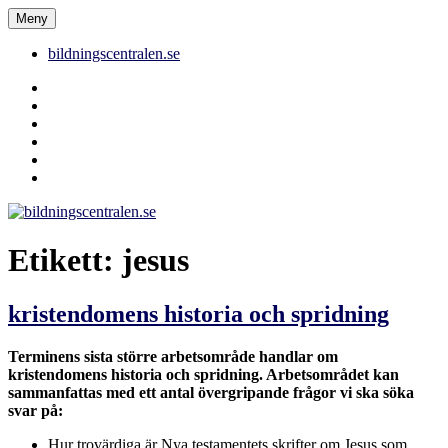
Hoppa
Meny
bildningscentralen.se
till
innehåll
bildningscentralen.se
Behörighet
saknas
bildningscentralen.se
om
kakor
youtube
inlägg
om
bildningscentralen.se
Etikett:
jesus
kristendomens historia och spridning
Terminens sista större arbetsområde handlar om
kristendomens historia och spridning. Arbetsområdet kan
sammanfattas med ett antal övergripande frågor vi ska söka
svar på:
Hur trovärdiga är Nya testamentets skrifter om Jesus som