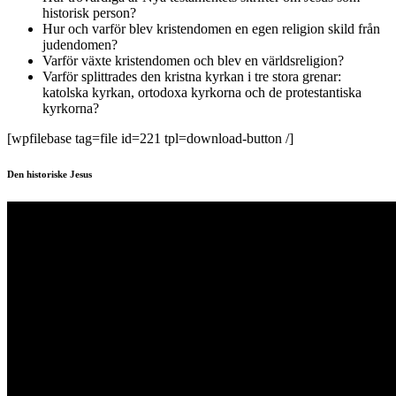
historisk person?
Hur och varför blev kristendomen en egen religion skild från
judendomen?
Varför växte kristendomen och blev en världsreligion?
Varför splittrades den kristna kyrkan i tre stora grenar:
katolska kyrkan, ortodoxa kyrkorna och de protestantiska
kyrkorna?
[wpfilebase tag=file id=221 tpl=download-button /]
Den historiske Jesus