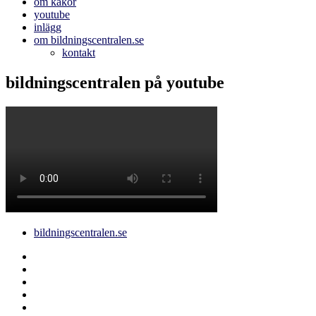
om kakor
youtube
inlägg
om bildningscentralen.se
kontakt
bildningscentralen på youtube
bildningscentralen.se
Behörighet
saknas
bildningscentralen.se
om
kakor
youtube
inlägg