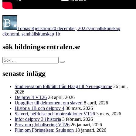
Författare
Publicerat
Kategorier
Etiketter
den
Tobias Kjellström
20 december, 2022
samhällskunskap
ekonomi
,
samhällskunskap 1b
sök bildningscentralen.se
Sök
Sök
efter:
senaste inlägg
Studieresa om folkrätt: från Haag till Neuengamme
26 juni,
2026
Delprov 4 VT26
28 april, 2026
Uppgifter till delmoment om slaveri
8 april, 2026
Historia 1B och delprov 4
30 mars, 2026
Slaveri, befrielse och motreaktioner VT26
3 mars, 2026
Inför delprov 3 i historia
3 februari, 2026
Prov om globalisering VT26
26 januari, 2026
Film om Förintelsen: Sauls son
18 januari, 2026