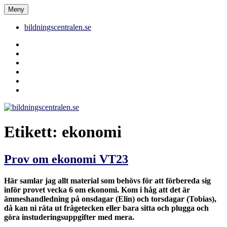
Hoppa
Meny
bildningscentralen.se
till
innehåll
bildningscentralen.se
Behörighet
saknas
bildningscentralen.se
om
kakor
youtube
inlägg
om
bildningscentralen.se
Etikett:
ekonomi
Prov om ekonomi VT23
Här samlar jag allt material som behövs för att förbereda sig
inför provet vecka 6 om ekonomi. Kom i håg att det är
ämneshandledning på onsdagar (Elin) och torsdagar (Tobias),
då kan ni räta ut frågetecken eller bara sitta och plugga och
göra instuderingsuppgifter med mera.