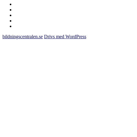
saknas
bildningscentralen.se
om
kakor
youtube
inlägg
om
bildningscentralen.se
bildningscentralen.se
Drivs med WordPress